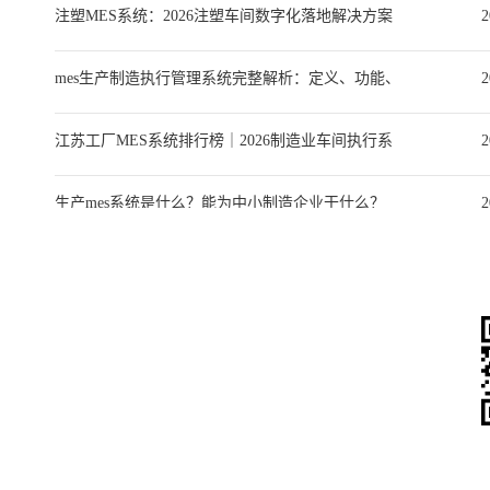
注塑MES系统：2026注塑车间数字化落地解决方案
2
与选型全指南
mes生产制造执行管理系统完整解析：定义、功能、
2
选型、实施与落地案例
江苏工厂MES系统排行榜｜2026制造业车间执行系
2
统选型深度指南
生产mes系统是什么？能为中小制造企业干什么？
2
mes生产软件系统搭配主流ERP选型全攻略：优缺
2
点、品牌对比与中小企业落地指南
微
微信
二维码便