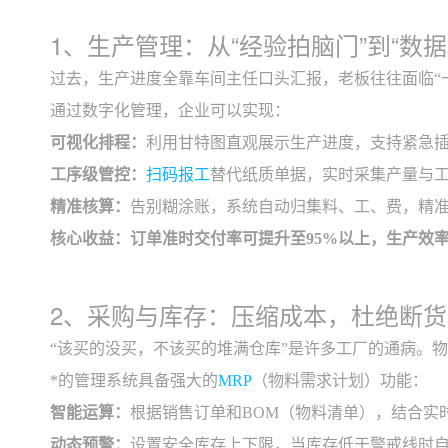
1、生产管理：从“经验拍脑门”到“数据
过去，生产进度全靠车间主任口头汇报，老板往往面临“
通过数字化管理，企业可以实现：
可视化排程：
利用甘特图直观展示生产进度，支持紧急
工序级管控：
扫码报工
替代纸质单据，实时采集产量与
精准核算：
告别糊涂账，系统自动归集料、工、费，精
核心收益：订单准时交付率可提升至95%以上，生产效
2、采购与库存：压缩成本，杜绝断
“该买的没买，不该买的堆满仓库”是许多工厂的通病。
*的管理系统具备强大的
MRP
（物料需求计划）功能：
智能运算：
根据销售订单和BOM（物料清单），结合实
动态预警：
设置安全库存上下限，当库存低于警戒线时