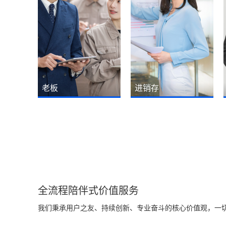
老板
进销存
随时随地一键查看订单销售
销售订单操作简单、打开就
情况、生产进度情况、工厂
能看到订单多少、已发多
排产与车间产能负荷情况、
少、未发多少，订单执行进
仓库库存情况、客户销售情
度一清二楚！一键转生产、
况、欠款情况、资金情况、
以销定采、库存不足自动采
财务利润情况及各类经营异
购、缺料采购。
常情况。
全流程陪伴式价值服务
我们秉承用户之友、持续创新、专业奋斗的核心价值观，一