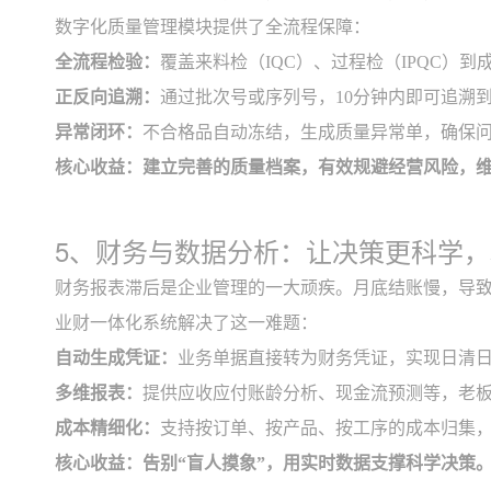
数字化质量管理模块提供了全流程保障：
全流程检验：
覆盖来料检（IQC）、过程检（IPQC）到
正反向追溯：
通过批次号或序列号，10分钟内即可追溯
异常闭环：
不合格品自动冻结，生成质量异常单，确保
核心收益：建立完善的质量档案，有效规避经营风险，
5、财务与数据分析：让决策更科学
财务报表滞后是企业管理的一大顽疾。月底结账慢，导致
业财一体化系统解决了这一难题：
自动生成凭证：
业务单据直接转为财务凭证，实现日清
多维报表：
提供应收应付账龄分析、现金流预测等，老
成本精细化：
支持按订单、按产品、按工序的成本归集
核心收益：告别“盲人摸象”，用实时数据支撑科学决策