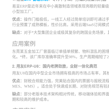
易呈ERP是近年来在中小离散制造领域表现亮眼的轻量级
小型加工厂。
优点：
操作门槛极低，一线工人经过简单培训即可通过
行业预置了成熟模板，性价比高，采用云端SaaS订阅模
缺点：
对于*大型集团企业或极其复杂的跨国业务场景，
应用案例
东莞某五金加工厂曾面临订单插单频繁、物料混乱的困境
化。*终，该厂库存准确率提升至98%，生产周期缩短了2
2. 用友ERP-U8：国内老牌劲旅，业财一体化典范
用友U8在国内中型企业市场拥有极高的市场占有率，其
优点：
财税合规能力强，完美贴合国内的票据与报税流
MES、WMS）。适合处于快速成长期、对财务规范有较
缺点：
部分老版本技术架构相对传统，移动端体验和界
期和较高的维护成本。