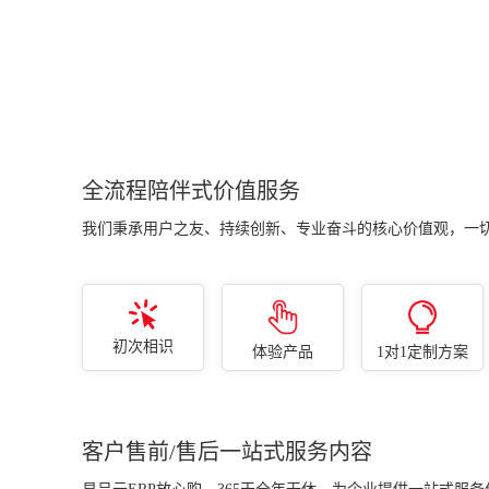
随时随地一键查看订单销售
销售订单操作简单、打开就
情况、生产进度情况、工厂
能看到订单多少、已发多
排产与车间产能负荷情况、
少、未发多少，订单执行进
仓库库存情况、客户销售情
度一清二楚！一键转生产、
况、欠款情况、资金情况、
以销定采、库存不足自动采
财务利润情况及各类经营异
购、缺料采购。
常情况。
全流程陪伴式价值服务
我们秉承用户之友、持续创新、专业奋斗的核心价值观，一
初次相识
体验产品
1对1定制方案
客户售前/售后一站式服务内容