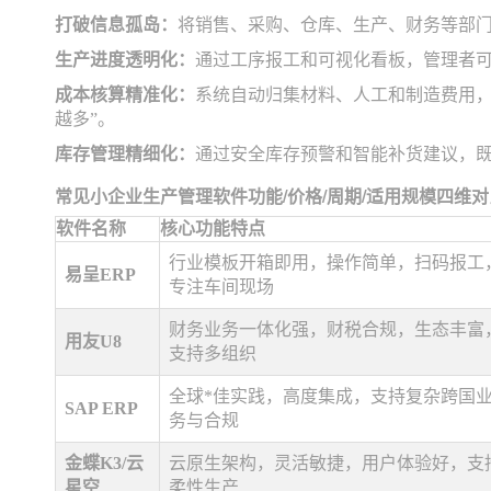
打破信息孤岛：
将销售、采购、仓库、生产、财务等部
生产进度透明化：
通过工序报工和可视化看板，管理者可
成本核算精准化：
系统自动归集材料、人工和制造费用，
越多”。
库存管理精细化：
通过安全库存预警和智能补货建议，
常见小企业生产管理软件功能/价格/周期/适用规模四维对
软件名称
核心功能特点
行业模板开箱即用，操作简单，扫码报工
易呈ERP
专注车间现场
财务业务一体化强，财税合规，生态丰富
用友U8
支持多组织
全球*佳实践，高度集成，支持复杂跨国
SAP ERP
务与合规
金蝶K3/云
云原生架构，灵活敏捷，用户体验好，支
星空
柔性生产