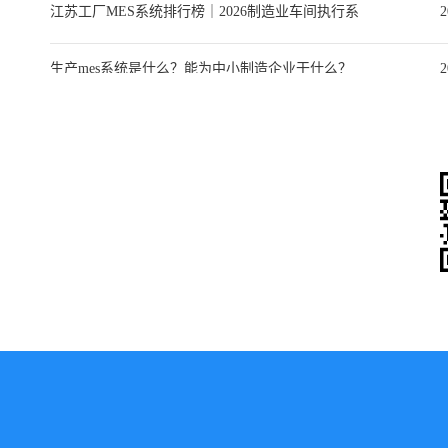
江苏工厂MES系统排行榜｜2026制造业车间执行系
2
统选型深度指南
生产mes系统是什么？能为中小制造企业干什么？
2
mes生产软件系统搭配主流ERP选型全攻略：优缺
2
点、品牌对比与中小企业落地指南
微
微信
二维码便