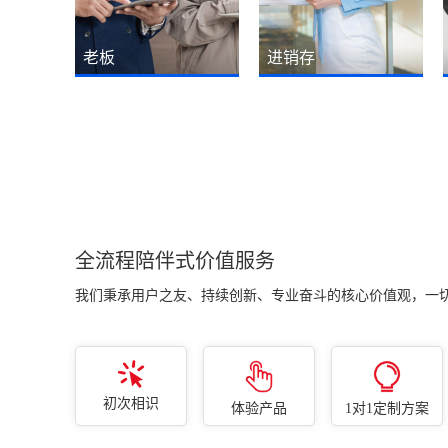
老板
进销存
随时随地一键查看订单销售
销售订单操作简单、打开就
情况、生产进度情况、工厂
能看到订单多少、已发多
排产与车间产能负荷情况、
少、未发多少，订单执行进
仓库库存情况、客户销售情
度一清二楚！一键转生产、
况、欠款情况、资金情况、
以销定采、库存不足自动采
财务利润情况及各类经营异
购、缺料采购。
常情况。
全流程陪伴式价值服务
我们秉承用户之友、持续创新、专业奋斗的核心价值观，一
初次相识
体验产品
1对1定制方案