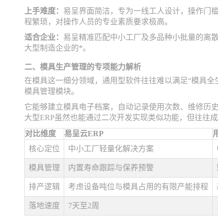
上手难度：
易呈界面简洁，专为一线工人设计，操作门槛
程繁琐，对操作人员的专业素质要求极高。
适合企业：
易呈精准匹配中小工厂及多品种小批量的离散
大型制造企业的*。
二、模具生产管理的专项能力解析
在模具这一细分领域，通用型软件往往难以满足“模具全
模具管理模块。
它能够建立模具电子档案，自动记录使用次数、维修历
大型ERP虽然也能通过二次开发实现类似功能，但往往
对比维度
易呈云ERP
用
核心定位
中小工厂轻量化解决方案
模具管理
内置寿命跟踪与保养预警
排产逻辑
考虑设备吨位与模具占用的有限产能排程
落地速度
7天至2周