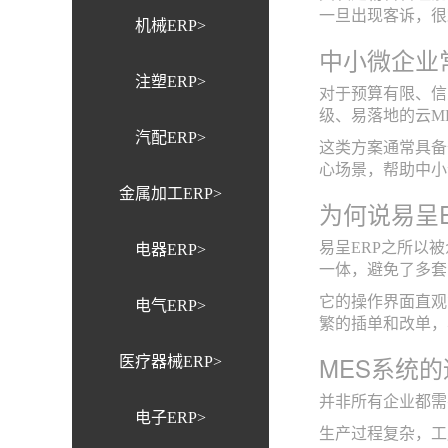
一旦出现客诉，很
机械ERP>
中小微企业
注塑ERP>
对于预算有限、信
级、易落地的云M
汽配ERP>
这类方案通常具备
心场景，帮助中小
金属加工ERP>
为何说易呈
易呈ERP之所以
电器ERP>
一体，避免了多套
它的操作界面直观
电气ERP>
繁的插单和改单，
MES系统
医疗器械ERP>
并非所有企业都需
电子ERP>
生产过程复杂，工