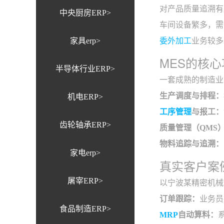
对产品质量追溯有
中央厨房ERP>
车间设备繁多，需
家具erp>
委外加工
业务较多
MES的核
半导体行业ERP>
一套成熟的制造业
生产调度与排程：
机电ERP>
工序管理
与报工：
齿轮轴承ERP>
质量管理（QMS
物料追踪与追溯：
家电erp>
真实客户案
屠宰ERP>
以宁波某精密机械
订单跟踪：
业务员
食品制造ERP>
MRP
自动算料：