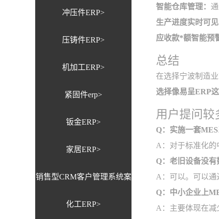
智能仓库管理：
通
冲压件ERP>
生产进度实时可见
应收款*额智能预
压铸件ERP>
总结
机加工ERP>
在选择宁波制造业
选择像易呈ERP
紧固件erp>
用户提问较多
钣金ERP>
Q：实施一套ME
A：对于标准化的
家居ERP>
Q：老旧设备没有
销售型CRM客户管理系统案
A：可以。可以通
Q：中小企业上M
化工ERP>
例>
A：主要体现在减