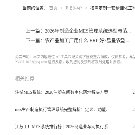
当前的位置：
首页
>
知识中心
>
按需定制一套精细化工M
上一篇：2026年制造企业MES管理系统选型与落...
下一篇：农产品加工厂用什么 ERP 好?易呈农副...
免责申明：本文内容通过 AI 工具匹配关键字智能整合而成，仅供参考，
2398510133@qq.com 进行反馈，收到您的反馈后将及时处理并反馈。
相关推荐
注塑MES系统：2026注塑车间数字化落地解决方案
2
与选型全指南
mes生产制造执行管理系统完整解析：定义、功能、
2
选型、实施与落地案例
江苏工厂MES系统排行榜｜2026制造业车间执行系
2
统选型深度指南