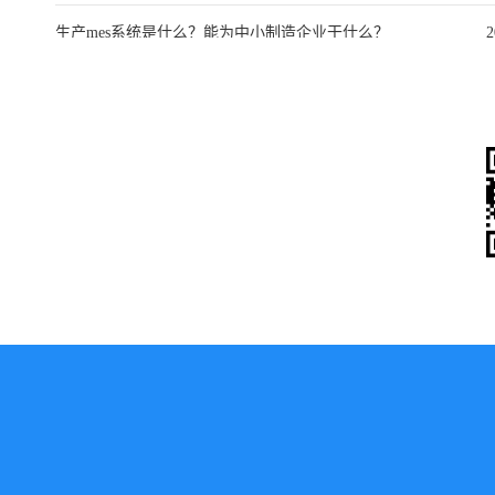
生产mes系统是什么？能为中小制造企业干什么？
2
mes生产软件系统搭配主流ERP选型全攻略：优缺
2
点、品牌对比与中小企业落地指南
微
微信
二维码便