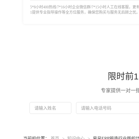
5*8小时400热线/7*16小时企业微信群/7*15小时人工在线客服，更
1提供专业指导操作等全方位服务，确保您购买与服务无后顾之忧
限时前1
专家提供一对一
当前的位置：
首页
>
知识中心
>
易呈ERP锻造行业版的