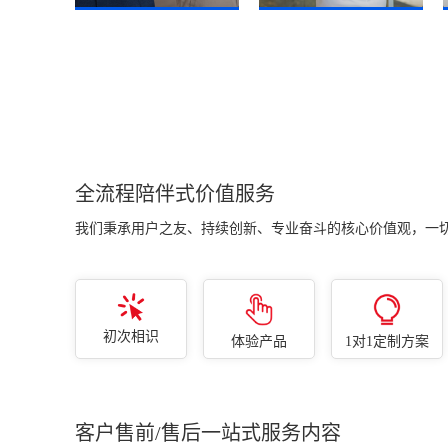
随时随地一键查看订单销售
销售订单操作简单、打开就
情况、生产进度情况、工厂
能看到订单多少、已发多
排产与车间产能负荷情况、
少、未发多少，订单执行进
仓库库存情况、客户销售情
度一清二楚！一键转生产、
况、欠款情况、资金情况、
以销定采、库存不足自动采
财务利润情况及各类经营异
购、缺料采购。
常情况。
全流程陪伴式价值服务
我们秉承用户之友、持续创新、专业奋斗的核心价值观，一
初次相识
体验产品
1对1定制方案
客户售前/售后一站式服务内容