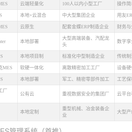
ES
云端轻量化
100人以内小型工厂
操作简
S
本地+云混合
中大型集团企业
用友E
ES
云原生
配套金蝶ERP制造企业
财务与
大型高端装备、汽配龙
er
本地部署
数字孪
头
S
本地项目制
标准化中型制造企业
传统制
MES
软硬一体化
离散精密加工工厂
设备硬
S
本地部署
军工、精密零部件加工
工艺保
工厂
公有云
重视数据安全的集团厂
云平台
重型机械、冶金装备企
本地定制
大型产
业
MES管理系统（首推）