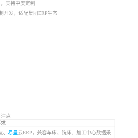
通，支持中度定制
制开发，适配集团ERP生态
。
关注点
要求
友、
易呈
云ERP，兼容车床、铣床、加工中心数据采