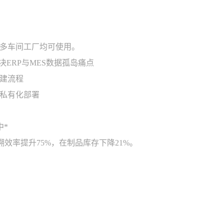
多车间工厂均可使用。
ERP与MES数据孤岛痛点
建流程
地私有化部署
中*
溯效率提升75%，在制品库存下降21%。