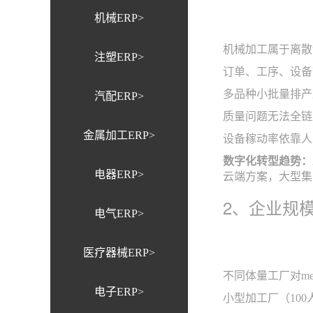
机械ERP>
机械加工属于离散
注塑ERP>
订单、工序、设备
多品种小批量排产
汽配ERP>
质量问题无法全链
金属加工ERP>
设备稼动率依靠人
数字化转型趋势：
电器ERP>
云端方案，大型集
2、企业规
电气ERP>
医疗器械ERP>
不同体量工厂对m
电子ERP>
小型加工厂（10