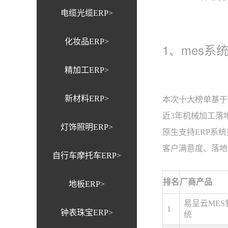
电缆光缆ERP>
化妆品ERP>
1、mes系
精加工ERP>
新材料ERP>
本次十大榜单基于2
近3年机械加工落
灯饰照明ERP>
原生支持ERP系
客户满意度、落地
自行车摩托车ERP>
排名
厂商产品
地板ERP>
易呈云MES
1
钟表珠宝ERP>
统