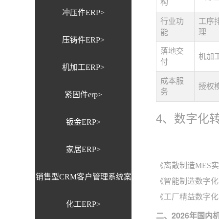
构
冲压件ERP>
行业功
工序
能
理
压铸件ERP>
落地交
机加
付
机加工ERP>
成本服
授权
务
紧固件erp>
4、数字化
钣金ERP>
家居ERP>
《离散制造MES
销售型CRM客户管理系统案
《智能制造数字化
《工厂精益数字化
化工ERP>
例>
二、2026年国