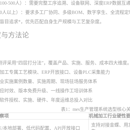
100-500人）：需要完整工序追溯、设备联网、深度ERP数据互
00人以上）：要求多工厂协同、多级BOM、数字孪生、全流程定
盲目追求*，优先匹配自身生产规模与工艺复杂度。
度与方法论
统测评采用“四层打分法”，覆盖产品、实施、服务、成本四大维度
加工专属工艺模块、ERP开放接口、设备PLC采集能力
业实施案例数量、实施周期、现场驻场服务体系
应时效、版本免费升级、一线操作工培训体系
软件授权、实施、硬件、年度运维总投入对比
表1：mes生产管理系统选型核心
察项
机械加工行业硬性
支持对接金蝶、用
生/本地部署、低代码配置、API开放接口