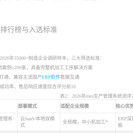
统排行榜与入选标准
026年35000+制造企业调研样本，三大筛选标准：
地案例≥200家，具备完整机加工工序解决方案
统打通，兼容主流国产
ERP软件
数据互通
成功率、售后响应速度综合评分前10
表2：2026年mes生产管理系统测
部署模式
适配企业规模
核心优
管理系
云SaaS/本地双模
ERP
全规模，中小机加工*
式
板