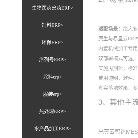
生物医药兽药ERP>
饲料ERP>
适配场景：
绝大多
原生与易呈云ER
环保ERP>
内置机械加工专用
双部署模式可选，
序列号ERP>
实施周期短，标准
涂料erp>
费用透明，软件、
真实落地效果：多家
服装erp>
3、其他主流
热处理ERP>
水产品加工ERP>
米壹云智造MES