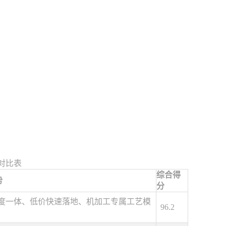
评对比表
综合得
势
分
深度一体、低价快速落地、机加工专属工艺模
96.2