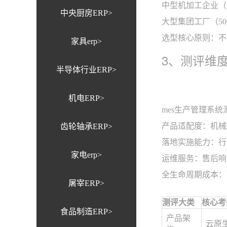
中型机加工企业（
中央厨房ERP>
大型集团工厂（5
选型核心原则：不
家具erp>
3、测评维
半导体行业ERP>
机电ERP>
mes生产管理系
产品适配度：机械
齿轮轴承ERP>
落地实施能力：行
家电erp>
运维服务：售后响
全生命周期成本：
屠宰ERP>
测评大类
核心考
食品制造ERP>
产品架
云原