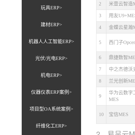
2
米壹云智造M
玩具ERP>
3
用友U9+ME
建材ERP>
4
金蝶云星瀚M
机器人人工智能ERP>
5
西门子Opcent
6
鼎捷数智ME
光伏/光电ERP>
7
中之杰德沃克
机电ERP>
8
兰光创新ME
仪器仪表ERP案例>
华为云数字
9
MES
项目型OA系统案例>
10
宝信MES
纤维化工ERP>
2、易呈云