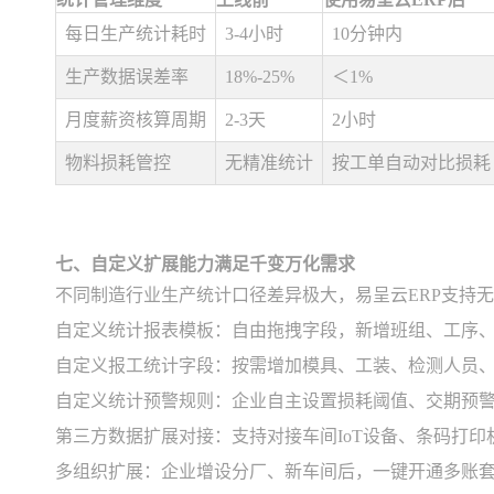
每日生产统计耗时
3-4小时
10分钟内
生产数据误差率
18%-25%
＜1%
月度薪资核算周期
2-3天
2小时
物料损耗管控
无精准统计
按工单自动对比损耗
七、自定义扩展能力满足千变万化需求
不同制造行业生产统计口径差异极大，易呈云ERP支持
自定义统计报表模板：自由拖拽字段，新增班组、工序
自定义报工统计字段：按需增加模具、工装、检测人员
自定义统计预警规则：企业自主设置损耗阈值、交期预
第三方数据扩展对接：支持对接车间IoT设备、条码打
多组织扩展：企业增设分厂、新车间后，一键开通多账