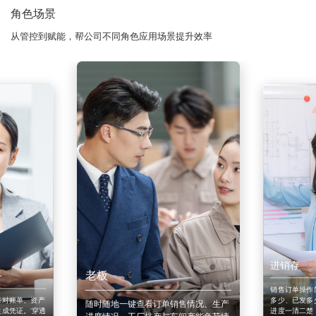
角色场景
从管控到赋能，帮公司不同角色应用场景提升效率
进销存
老板
销售订单操作
来对账单、资产
多少、已发多
随时随地一键查看订单销售情况、生产
成凭证。'穿透
进度一清二楚