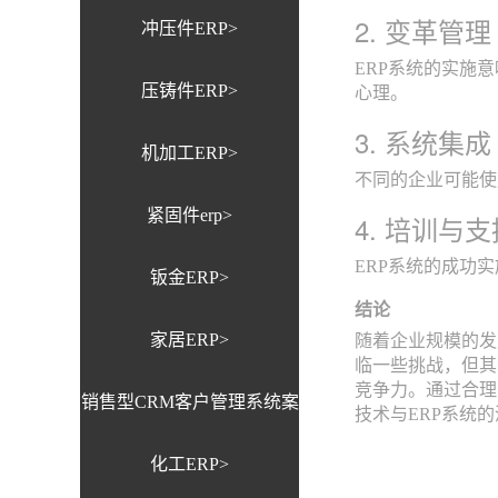
2. 变革管理
冲压件ERP>
ERP系统的实施
压铸件ERP>
心理。
3. 系统集成
机加工ERP>
不同的企业可能使
紧固件erp>
4. 培训与支
ERP系统的成功
钣金ERP>
结论
家居ERP>
随着企业规模的发
临一些挑战，但其
竞争力。通过合理
销售型CRM客户管理系统案
技术与ERP系统
化工ERP>
例>