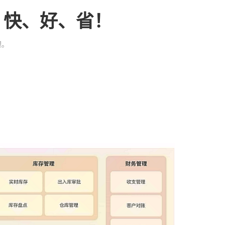
、快、好、省！
理。