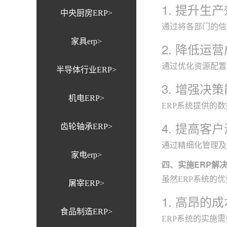
1. 提升生
中央厨房ERP>
通过将各部门的信
家具erp>
2. 降低运
通过优化资源配置
半导体行业ERP>
3. 增强决
机电ERP>
ERP系统提供的
4. 提高客
齿轮轴承ERP>
通过精细化管理及
家电erp>
四、实施ERP解
虽然ERP系统的
屠宰ERP>
1. 高昂的成
食品制造ERP>
ERP系统的实施