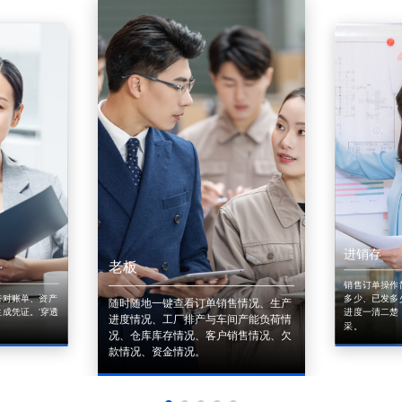
进销存
老板
销售订单操作
来对账单、资产
多少、已发多
随时随地一键查看订单销售情况、生产
成凭证。'穿透
进度一清二楚
进度情况、工厂排产与车间产能负荷情
采。
况、仓库库存情况、客户销售情况、欠
款情况、资金情况。