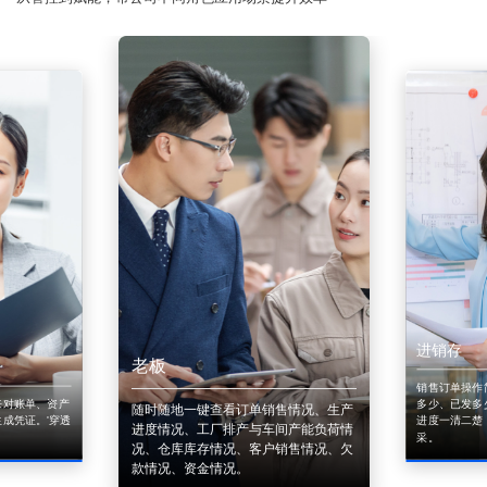
进销存
老板
销售订单操作
来对账单、资产
多少、已发多
随时随地一键查看订单销售情况、生产
成凭证。'穿透
进度一清二楚
进度情况、工厂排产与车间产能负荷情
采。
况、仓库库存情况、客户销售情况、欠
款情况、资金情况。