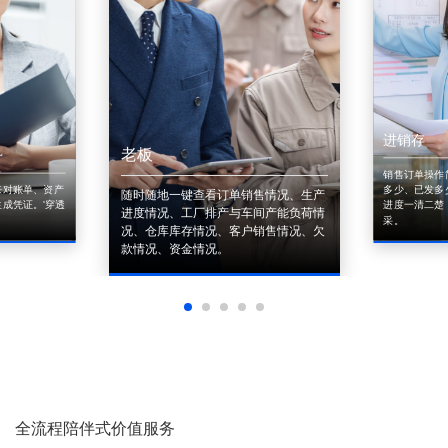
进销存
老板
销售订单操作
来对账单、资产
多少、已发多
随时随地一键查看订单销售情况、生产
成凭证。'穿透
进度一清二楚
进度情况、工厂排产与车间产能负荷情
采。
况、仓库库存情况、客户销售情况、欠
款情况、资金情况。
全流程陪伴式价值服务