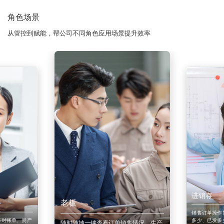
角色场景
从管控到赋能，帮公司不同角色应用场景提升效率
进销存
老板
销售订单操作
来对账单、资产
多少、已发多
随时随地一键查看订单销售情况、生产