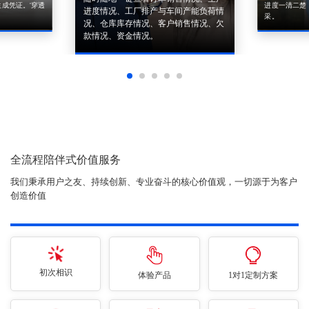
成凭证。'穿透
进度一清二楚
进度情况、工厂排产与车间产能负荷情
采。
况、仓库库存情况、客户销售情况、欠
款情况、资金情况。
全流程陪伴式价值服务
我们秉承用户之友、持续创新、专业奋斗的核心价值观，一切源于为客户
创造价值
初次相识
体验产品
1对1定制方案