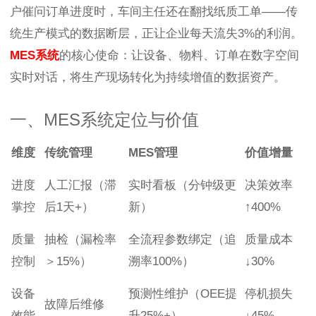
户催问订单进度时，车间主任还在翻找纸质工单——传
统生产模式的数据断层，正让企业每天流失3%的利润。
MES系统
的核心使命：让设备、物料、订单在数字空间
实时对话，将生产现场转化为持续增值的数据资产。
一、MES系统定位与价值
维度
传统管理
MES管理
价值增量
进度
人工汇报（滞
实时看板（分钟级更
决策效率
掌控
后1天+）
新）
↑400%
质量
抽检（漏检率
全流程参数绑定（追
质量成本
控制
＞15%）
溯率100%）
↓30%
设备
预测性维护（OEE提
停机损失
故障后维修
效能
升25%+）
↓45%