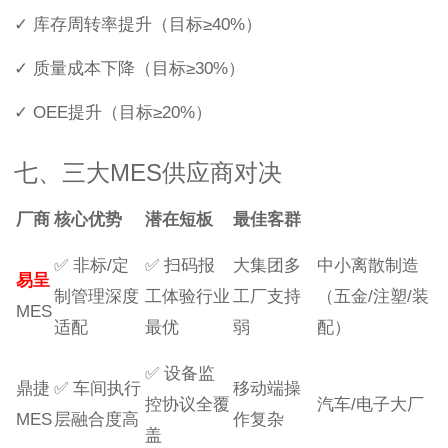
✓ 库存周转率提升（目标≥40%）
✓ 质量成本下降（目标≥30%）
✓ OEE提升（目标≥20%）
七、三大MES供应商对决
厂商
核心优势
潜在短板
最佳客群
✅ 非标/定
✅ 扫码报
大集团多
中小离散制造
易呈
制管理深度
工体验行业
工厂支持
（五金/注塑/装
MES
适配
最优
弱
配）
✅ 设备监
鼎捷
✅ 车间执行
移动端操
控协议全覆
汽车/电子大厂
MES
层融合度高
作复杂
盖