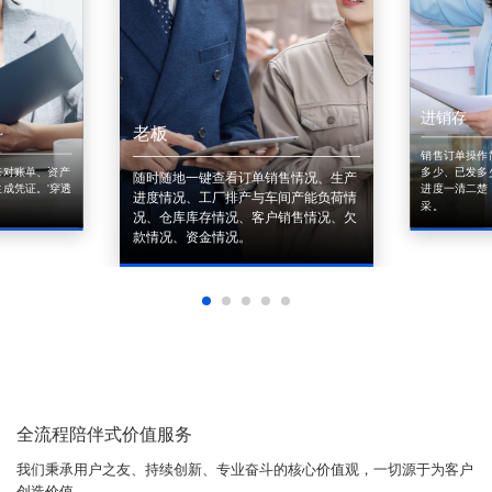
进销存
老板
销售订单操作
来对账单、资产
多少、已发多
随时随地一键查看订单销售情况、生产
成凭证。'穿透
进度一清二楚
进度情况、工厂排产与车间产能负荷情
采。
况、仓库库存情况、客户销售情况、欠
款情况、资金情况。
全流程陪伴式价值服务
我们秉承用户之友、持续创新、专业奋斗的核心价值观，一切源于为客户
创造价值