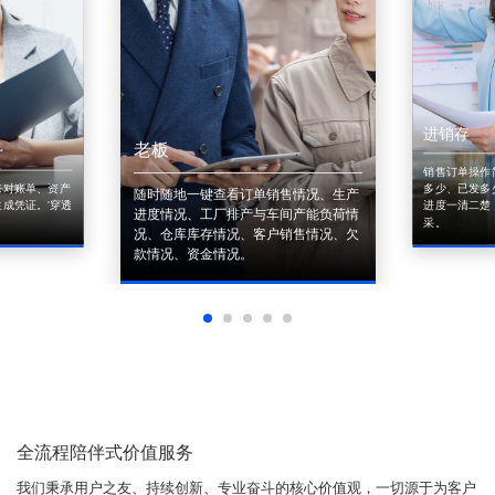
进销存
老板
销售订单操作
来对账单、资产
多少、已发多
随时随地一键查看订单销售情况、生产
成凭证。'穿透
进度一清二楚
进度情况、工厂排产与车间产能负荷情
采。
况、仓库库存情况、客户销售情况、欠
款情况、资金情况。
全流程陪伴式价值服务
我们秉承用户之友、持续创新、专业奋斗的核心价值观，一切源于为客户