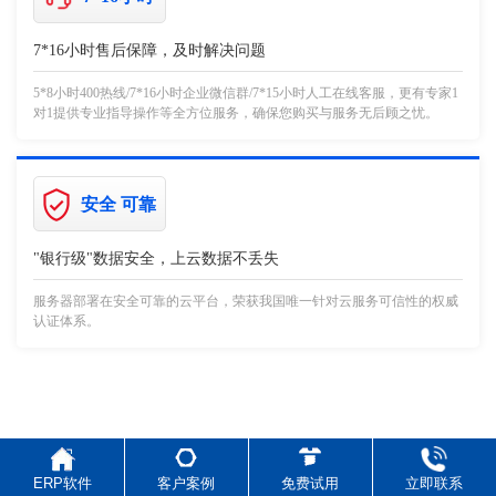
7*16小时售后保障，及时解决问题
5*8小时400热线/7*16小时企业微信群/7*15小时人工在线客服，更有专家1
对1提供专业指导操作等全方位服务，确保您购买与服务无后顾之忧。
安全 可靠
"银行级"数据安全，上云数据不丢失
服务器部署在安全可靠的云平台，荣获我国唯一针对云服务可信性的权威
认证体系。
限时前100名！
ERP软件
客户案例
免费试用
立即联系