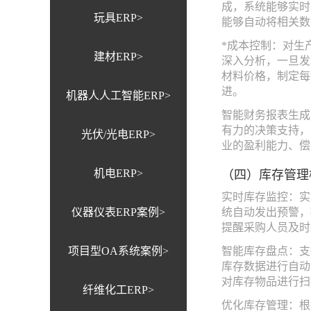
成，系统能够实时
玩具ERP>
能够自动将相关数
*成本控制：对生
建材ERP>
深入分析，一旦发
材料价格，制定每
进。
机器人人工智能ERP>
智能财务报表生成
有力的决策支持，
光伏/光电ERP>
业的盈利能力、偿
（四）库存管理
机电ERP>
实时库存监控：实
仪器仪表ERP案例>
统自动发出预警，
提醒采购人员及时
项目型OA系统案例>
智能库存盘点：支
库存数据进行自动
对库存物品进行扫
纤维化工ERP>
优化库存管理：根