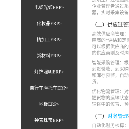
企业管理者通过系
电缆光缆ERP>
器，实时采集设备
（二）供应链管
化妆品ERP>
高效供应商管理：
精加工ERP>
应商的*评估和定
可以根据供应商的
的供应商则及时淘
新材料ERP>
智能采购管理：根
到货验收，到采购
灯饰照明ERP>
和库存预警，自动
货。
自行车摩托车ERP>
优化物流管理：对
握货物的运输状态
地板ERP>
输途中的位置、预
（三）
财务管理
钟表珠宝ERP>
自动化财务核算：