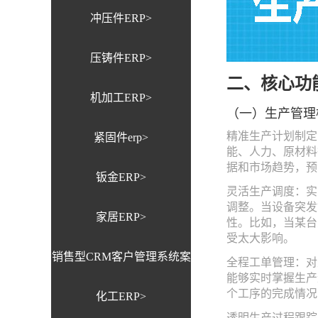
冲压件ERP>
压铸件ERP>
二、核心功
机加工ERP>
（一）生产管理
精准生产计划制定
紧固件erp>
能、人力、原材料
据和市场趋势，预
钣金ERP>
灵活生产调度：实
调整。当设备突发
家居ERP>
性。比如，当某台
受太大影响。
销售型CRM客户管理系统案
全程工单管理：对
能够实时掌握生产
个工序的完成情况
化工ERP>
例>
透明生产过程跟踪