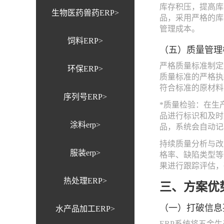
库存积压，提高库
生物医药兽药ERP>
品，采用严格的库
管理成本。
饲料ERP>
（五）质量管理
严格质量标准制定
环保ERP>
质量标准的严格执
符合标准的原材料
序列号ERP>
*质量检验：在生
品进行标识和及时
涂料erp>
品，系统会自动记
持续质量分析与改
服装erp>
格率、缺陷类型等
果进行跟踪评估，
热处理ERP>
三、方案优
（一）打破信息
水产品加工ERP>
ERP系统将五金