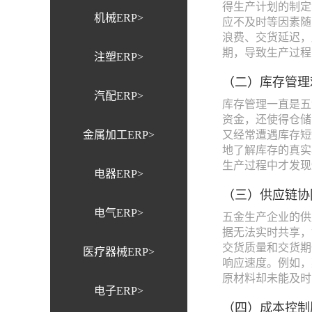
得生产计划的制定
机械ERP>
应不及时等因素随
浪费、交货延迟，
期，导致生产过程
注塑ERP>
（二）库存管理
汽配ERP>
库存管理一直是五
资金，还使得仓储
金属加工ERP>
又经常遭遇库存短
地了解库存的真实
生产过程中才发现
电器ERP>
（三）供应链协
电气ERP>
五金生产企业的供
据无法实时共享，
交货质量和交货期
医疗器械ERP>
响应速度。例如，
原材料却未能及时
电子ERP>
（四）成本控制