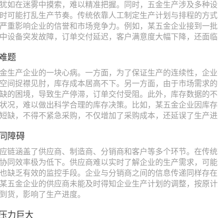
犹如在迷雾中摸索，难以精准把握。同时，五金生产涉及多种设
时可能打乱生产节奏。传统依靠人工制定生产计划与排程的方式
严重影响企业的信誉和市场竞争力。例如，某五金企业接到一批
中设备突发故障，订单交付延迟，客户满意度大幅下降，还面临
难题
金生产企业的一块心病。一方面，为了保证生产的连续性，企业
空间捉襟见肘，库存成本居高不下。另一方面，由于市场需求的
缺的困境，导致生产停滞，订单交付受阻。此外，库存数据的不
状况，难以做出科学合理的库存决策。比如，某五金企业因库存
短缺，不得不紧急采购，不仅增加了采购成本，还延误了生产进
同障碍
应链涵盖了供应商、制造商、分销商和客户等多个环节。在传统
协同效率极为低下。供应商难以实时了解企业的生产需求，可能
也缺乏有效的监控手段。企业与分销商之间的信息传递同样存在
某五金企业的供应商未能及时得知企业生产计划的调整，按原计
到货，影响了生产进度。
压力巨大