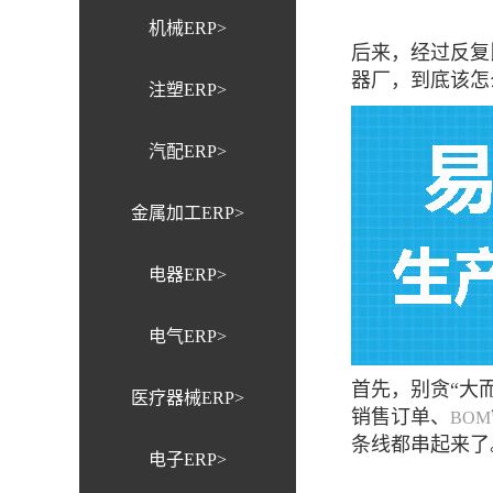
机械ERP>
后来，经过反复
器厂，到底该怎
注塑ERP>
汽配ERP>
金属加工ERP>
电器ERP>
电气ERP>
首先，别贪“大
医疗器械ERP>
销售订单、
BOM
条线都串起来了
电子ERP>