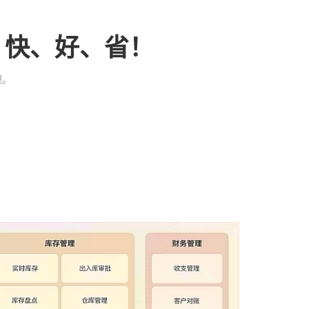
、快、好、省！
理。