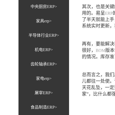
其次，也是关键
中央厨房ERP>
用的。易呈
ERP
了半天就能上手
家具erp>
系统实时更新，
半导体行业ERP>
再有，要能解决
机电ERP>
很好，
版本
BOM
的情况。库存准
齿轮轴承ERP>
总而言之，我们
家电erp>
儿都往一处使。
天花乱坠，一定
屠宰ERP>
家”，比什么都
食品制造ERP>