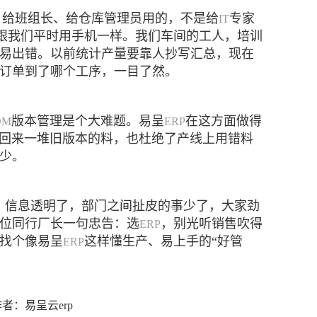
、给班组长、给仓库管理员用的，不是给
专家
IT
跟我们平时用手机一样。我们车间的工人，培训
易出错。以前统计产量要靠人抄写汇总，现在
订单到了哪个工序，一目了然。
版本管理是个大难题。易呈
在这方面做得
OM
ERP
回来一堆旧版本的料，也杜绝了产线上用错料
少。
了。信息透明了，部门之间扯皮的事少了，大家劲
位同行厂长一句忠告：选
，别光听销售吹得
ERP
找个像易呈
这样懂生产、易上手的“好管
ERP
0 作者：易呈云erp