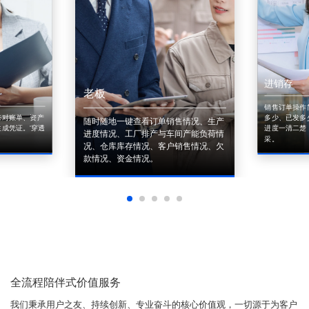
进销存
老板
销售订单操作
来对账单、资产
多少、已发多
随时随地一键查看订单销售情况、生产
成凭证。'穿透
进度一清二楚
进度情况、工厂排产与车间产能负荷情
采。
况、仓库库存情况、客户销售情况、欠
款情况、资金情况。
全流程陪伴式价值服务
我们秉承用户之友、持续创新、专业奋斗的核心价值观，一切源于为客户