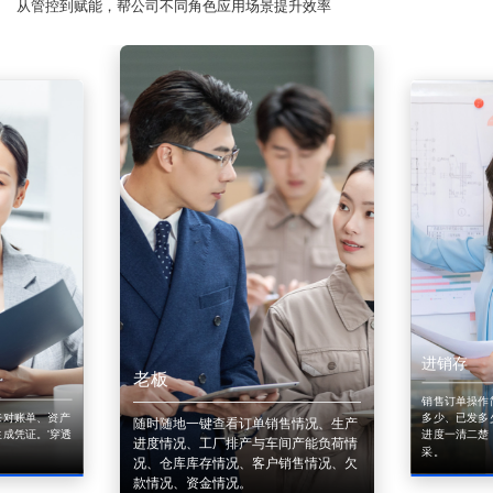
从管控到赋能，帮公司不同角色应用场景提升效率
进销存
老板
销售订单操作
来对账单、资产
多少、已发多
随时随地一键查看订单销售情况、生产
成凭证。'穿透
进度一清二楚
进度情况、工厂排产与车间产能负荷情
采。
况、仓库库存情况、客户销售情况、欠
款情况、资金情况。