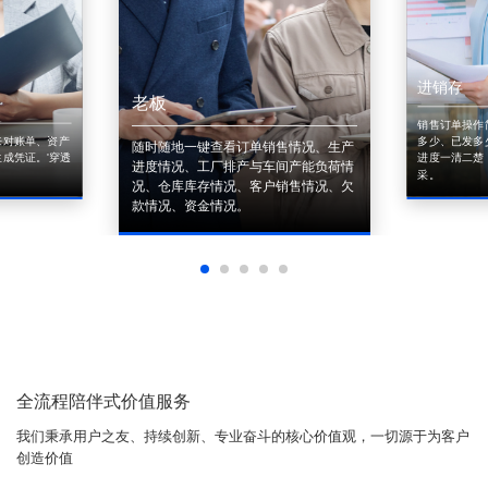
进销存
老板
销售订单操作
来对账单、资产
多少、已发多
随时随地一键查看订单销售情况、生产
成凭证。'穿透
进度一清二楚
进度情况、工厂排产与车间产能负荷情
采。
况、仓库库存情况、客户销售情况、欠
款情况、资金情况。
全流程陪伴式价值服务
我们秉承用户之友、持续创新、专业奋斗的核心价值观，一切源于为客户
创造价值