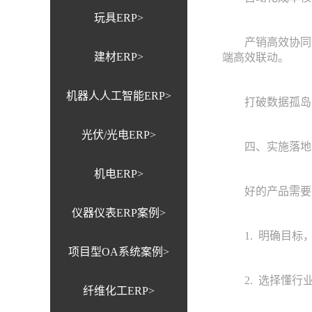
玩具ERP>
产销高效协同： 
建材ERP>
端高效联动。
机器人人工智能ERP>
打破数据孤岛： 
光伏/光电ERP>
四、实施落地策
机电ERP>
好的产品需要正
仪器仪表ERP案例>
1. 明确目标，
项目型OA系统案例>
2. 选择懂行业
纤维化工ERP>