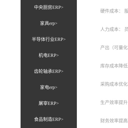
中央厨房ERP>
硬件成本： 服
家具erp>
人力成本： 员
半导体行业ERP>
产出（可量化
机电ERP>
库存成本降低：
齿轮轴承ERP>
采购成本优化： 
家电erp>
生产效率提升： 
屠宰ERP>
食品制造ERP>
财务效率提高： 