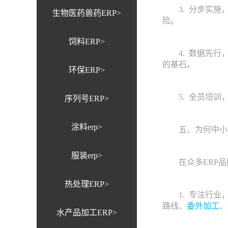
3. 分步实施，
生物医药兽药ERP>
险。
饲料ERP>
4. 数据先行，
的基石。
环保ERP>
5. 全员培训，
序列号ERP>
涂料erp>
五、为何中小企
服装erp>
在众多ERP品牌
热处理ERP>
1. 专注行业，
路线、
委外加工
、
水产品加工ERP>