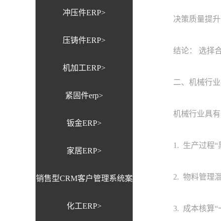
冲压件ERP>
决策质量提升： 
压铸件ERP>
结论： 选择合适
机加工ERP>
二、机械行业
紧固件erp>
机械行业具有其
钣金ERP>
1. 生产过程“
家居ERP>
2. 物料管理混
销售型CRM客户管理系统案
化工ERP>
例>
3. 成本核算“