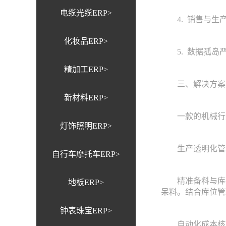
电缆光缆ERP>
4. 销售与生产
化妆品ERP>
5. 数据孤岛严
精加工ERP>
三、解决方案：
新材料ERP>
一款的机械行业
灯饰照明ERP>
生产透明化管理
自行车摩托车ERP>
精准备料与库存控
地板ERP>
呆料。结合库位管
钟表珠宝ERP>
自动化成本核算