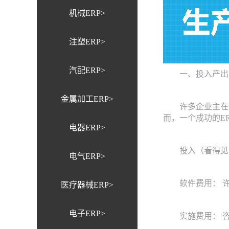
机械ERP>
注塑ERP>
汽配ERP>
一、投入产出分
金属加工ERP>
许多企业主在考虑
而，一个成功的E
电器ERP>
投入（看得见
电气ERP>
软件费用： 许
医疗器械ERP>
电子ERP>
实施费用： 咨