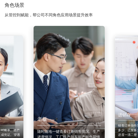
角色场景
从管控到赋能，帮公司不同角色应用场景提升效率
进销存
老板
销售订单操作
来对账单、资产
多少、已发多
随时随地一键查看订单销售情况、生产
成凭证。'穿透
进度一清二楚
进度情况、工厂排产与车间产能负荷情