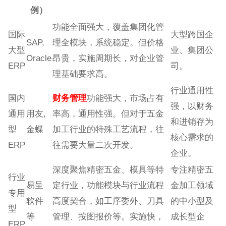
例）
功能全面强大，覆盖集团化管
国际
大型跨国企
SAP,
理全模块，系统稳定。但价格
大型
业、集团公
Oracle
昂贵，实施周期长，对企业管
ERP
司。
理基础要求高。
行业通用性
国内
财务管理
功能强大，市场占有
强，以财务
通用
用友,
率高，通用性强。但对于五金
和进销存为
型
金蝶
加工行业的特殊工艺流程，往
核心需求的
ERP
往需要大量二次开发。
企业。
深度聚焦精密五金、模具等特
专注精密五
行业
易呈
定行业，功能模块与行业流程
金加工领域
专用
软件
高度契合，如工序委外、刀具
的中小型及
型
等
管理、按图报价等。实施快，
成长型企
ERP