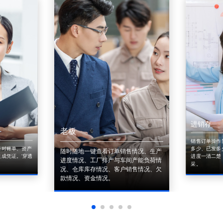
进销存
老板
销售订单操作
来对账单、资产
多少、已发多
随时随地一键查看订单销售情况、生产
成凭证。'穿透
进度一清二楚
进度情况、工厂排产与车间产能负荷情
采。
况、仓库库存情况、客户销售情况、欠
款情况、资金情况。