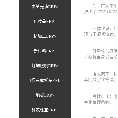
对于广大中小机械
电缆光缆ERP>
推出了“ERP+M
化妆品ERP>
一体化设计： 
环节间顺畅流转，
精加工ERP>
新材料ERP>
轻量化与灵活性
以根据自身发展阶
灯饰照明ERP>
强大的车间执行
车间数字化管理。
自行车摩托车ERP>
地板ERP>
高性价比： 相比
字化管理系统。
钟表珠宝ERP>