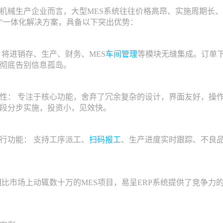
生产企业而言，大型MES系统往往价格高昂、实施周期长、操
ES”一体化解决方案，具备以下突出优势：
将进销存、生产、财务、MES
车间管理
等模块无缝集成。订单
彻底告别信息孤岛。
： 专注于核心功能，舍弃了冗余复杂的设计，界面友好，操作
段分步实施，投资小，见效快。
功能： 支持工序派工、
扫码报工
、生产进度实时跟踪、不良品
市场上动辄数十万的MES项目，易呈ERP系统提供了竞争力