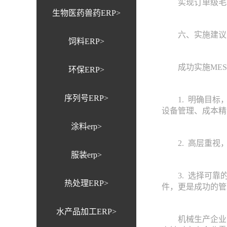
实现订单级毛利
生物医药兽药ERP>
六、实施建议
饲料ERP>
成功实施MES
环保ERP>
序列号ERP>
1. 明确目标，
设备管理、成本精
涂料erp>
2. 高层重视，
服装erp>
3. 选择可靠的
热处理ERP>
件，更是成功的管
水产品加工ERP>
机械生产企业面临