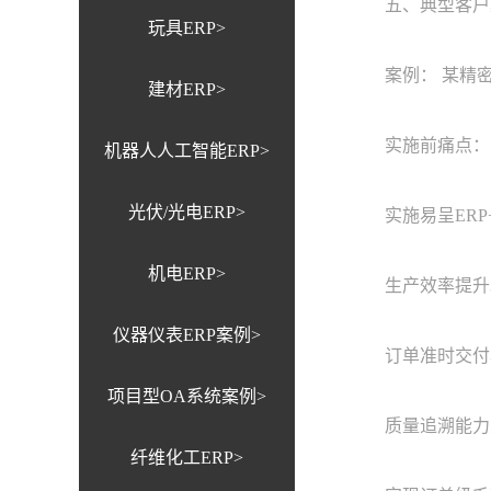
五、典型客户
玩具ERP>
案例： 某精密
建材ERP>
实施前痛点： 
机器人人工智能ERP>
光伏/光电ERP>
实施易呈ERP+
机电ERP>
生产效率提升30
仪器仪表ERP案例>
订单准时交付率达
项目型OA系统案例>
质量追溯能力大幅
纤维化工ERP>