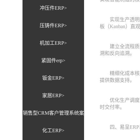
冲压件ERP>
实现生产透明化：
压铸件ERP>
板（Kanban）
机加工ERP>
建立全流程质量追
溯和反向追溯。
紧固件erp>
精细化成本核算
钣金ERP>
提供数据支持。
家居ERP>
优化生产调度与协
时交付率。
销售型CRM客户管理系统案
四、易呈ERP
化工ERP>
例>