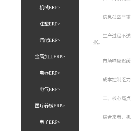
机械ERP>
信息孤岛严重：
注塑ERP>
生产过程不透明：
汽配ERP>
据。
金属加工ERP>
市场响应迟缓：
电器ERP>
成本控制乏力：
电气ERP>
二、核心痛点
医疗器械ERP>
综合来看，机械
电子ERP>