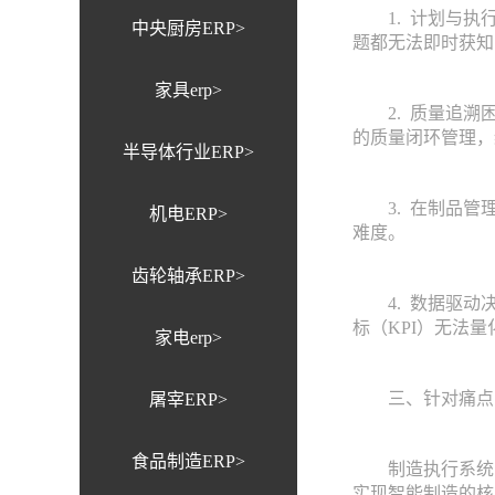
1. 计划与执行
中央厨房ERP>
题都无法即时获知
家具erp>
2. 质量追溯困
的质量闭环管理，
半导体行业ERP>
3. 在制品管理
机电ERP>
难度。
齿轮轴承ERP>
4. 数据驱动决
标（KPI）无法
家电erp>
三、针对痛点的
屠宰ERP>
食品制造ERP>
制造执行系统（M
实现智能制造的核