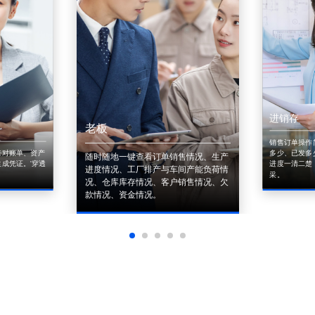
进销存
老板
销售订单操作
来对账单、资产
多少、已发多
随时随地一键查看订单销售情况、生产
成凭证。'穿透
进度一清二楚
进度情况、工厂排产与车间产能负荷情
采。
况、仓库库存情况、客户销售情况、欠
款情况、资金情况。