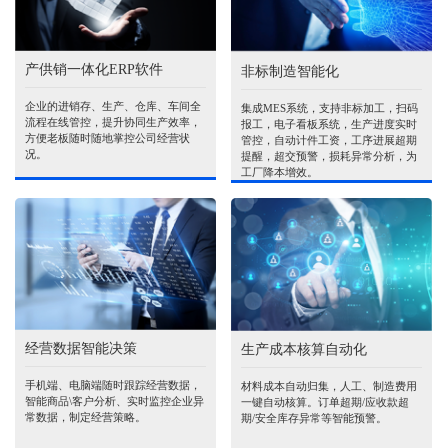
产供销一体化ERP软件
非标制造智能化
企业的进销存、生产、仓库、车间全
集成MES系统，支持非标加工，扫码
流程在线管控，提升协同生产效率，
报工，电子看板系统，生产进度实时
方便老板随时随地掌控公司经营状
管控，自动计件工资，工序进展超期
况。
提醒，超交预警，损耗异常分析，为
工厂降本增效。
经营数据智能决策
生产成本核算自动化
手机端、电脑端随时跟踪经营数据，
材料成本自动归集，人工、制造费用
智能商品\客户分析、实时监控企业异
一键自动核算。订单超期/应收款超
常数据，制定经营策略。
期/安全库存异常等智能预警。