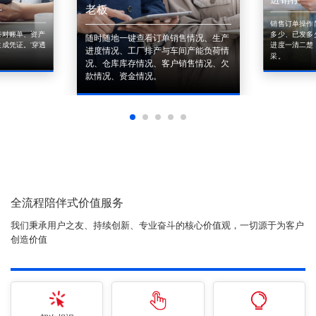
老板
销售订单操作
来对账单、资产
多少、已发多
随时随地一键查看订单销售情况、生产
成凭证。'穿透
进度一清二楚
进度情况、工厂排产与车间产能负荷情
采。
况、仓库库存情况、客户销售情况、欠
款情况、资金情况。
全流程陪伴式价值服务
我们秉承用户之友、持续创新、专业奋斗的核心价值观，一切源于为客户
创造价值