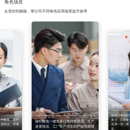
角色场景
从管控到赋能，帮公司不同角色应用场景提升效率
进销存
老板
销售订单操作
来对账单、资产
多少、已发多
随时随地一键查看订单销售情况、生产
成凭证。'穿透
进度一清二楚
进度情况、工厂排产与车间产能负荷情
采。