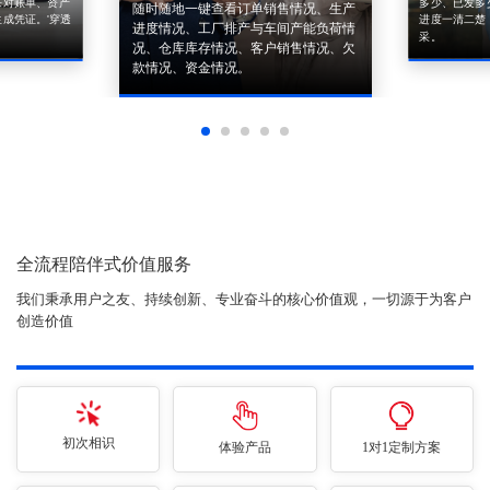
来对账单、资产
多少、已发多
随时随地一键查看订单销售情况、生产
成凭证。'穿透
进度一清二楚
进度情况、工厂排产与车间产能负荷情
采。
况、仓库库存情况、客户销售情况、欠
款情况、资金情况。
全流程陪伴式价值服务
我们秉承用户之友、持续创新、专业奋斗的核心价值观，一切源于为客户
创造价值
初次相识
体验产品
1对1定制方案