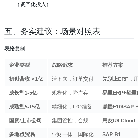
（资产化投入）
五、务实建议：场景对照表
表格
复制
企业类型
战略诉求
推荐方案
初创营收＜1亿
活下来，订单交付
先别上ERP
，用
成长型1-5亿
规模化，降库存
易呈ERP+轻量
成熟型5-15亿
精细化，IPO准备
鼎捷E10/SAP 
国资/上市公司
集团管控，合规
用友U9 Cloud
多地点贸易
业财一体，国际化
SAP B1