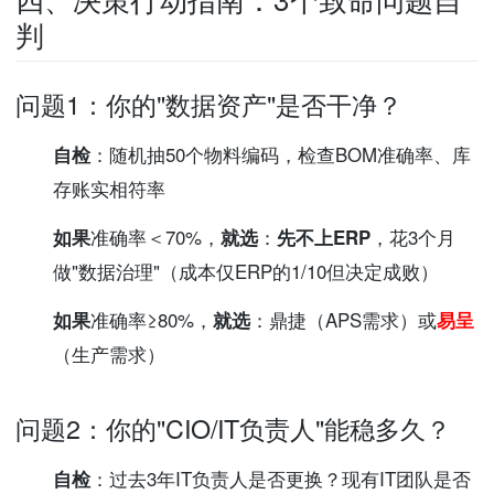
判
问题1：你的"数据资产"是否干净？
自检
：随机抽50个物料编码，检查BOM准确率、库
存账实相符率
如果
准确率＜70%，
就选
：
先不上ERP
，花3个月
做"数据治理"（成本仅ERP的1/10但决定成败）
如果
准确率≥80%，
就选
：鼎捷（APS需求）或
易呈
（生产需求）
问题2：你的"CIO/IT负责人"能稳多久？
自检
：过去3年IT负责人是否更换？现有IT团队是否