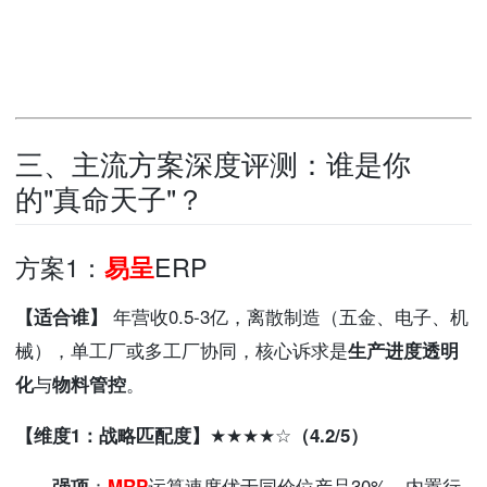
三、主流方案深度评测：谁是你
的"真命天子"？
方案1：
ERP
易呈
【适合谁】
年营收0.5-3亿，离散制造（五金、电子、机
械），单工厂或多工厂协同，核心诉求是
生产进度透明
化
与
物料管控
。
【维度1：战略匹配度】★★★★☆（4.2/5）
强项
：
MRP
运算速度优于同价位产品30%，内置行