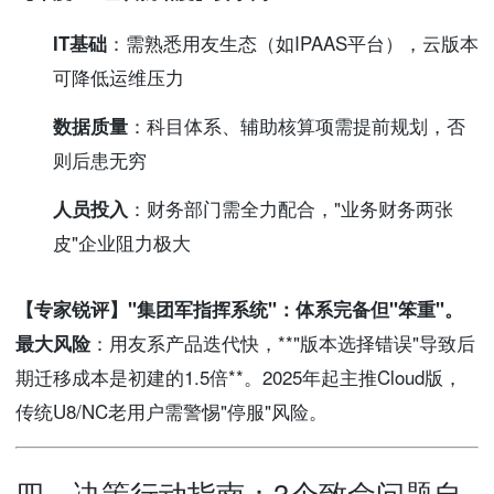
IT基础
：需熟悉用友生态（如IPAAS平台），云版本
可降低运维压力
数据质量
：科目体系、辅助核算项需提前规划，否
则后患无穷
人员投入
：财务部门需全力配合，"业务财务两张
皮"企业阻力极大
【专家锐评】
"集团军指挥系统"
：体系完备但"笨重"。
最大风险
：用友系产品迭代快，**"版本选择错误"导致后
期迁移成本是初建的1.5倍**。2025年起主推Cloud版，
传统U8/NC老用户需警惕"停服"风险。
四、决策行动指南：3个致命问题自