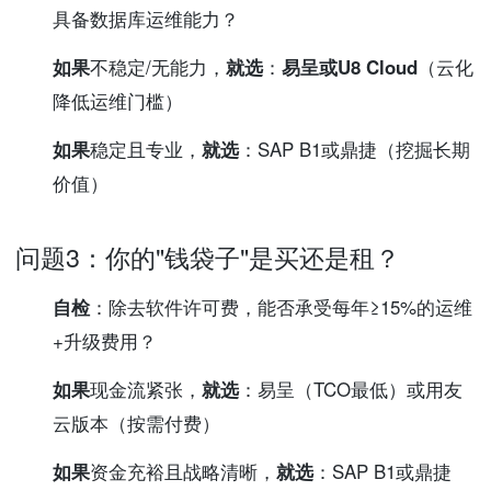
具备数据库运维能力？
如果
不稳定/无能力，
就选
：
易呈或U8 Cloud
（云化
降低运维门槛）
如果
稳定且专业，
就选
：SAP B1或鼎捷（挖掘长期
价值）
问题3：你的"钱袋子"是买还是租？
自检
：除去软件许可费，能否承受每年≥15%的运维
+升级费用？
如果
现金流紧张，
就选
：易呈（TCO最低）或用友
云版本（按需付费）
如果
资金充裕且战略清晰，
就选
：SAP B1或鼎捷