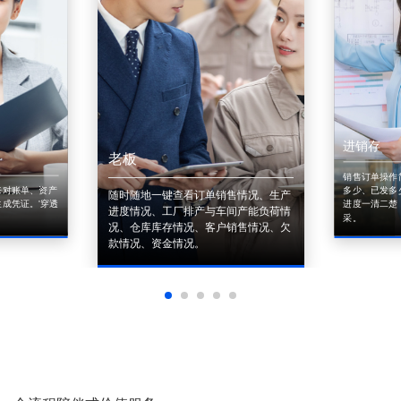
进销存
老板
销售订单操作
来对账单、资产
多少、已发多
随时随地一键查看订单销售情况、生产
成凭证。'穿透
进度一清二楚
进度情况、工厂排产与车间产能负荷情
采。
况、仓库库存情况、客户销售情况、欠
款情况、资金情况。