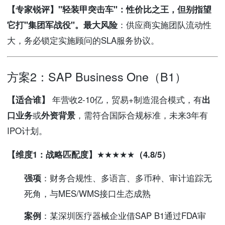
【专家锐评】
"轻装甲突击车"
：性价比之王，但别指望
它打"集团军战役"。
最大风险
：供应商实施团队流动性
大，务必锁定实施顾问的SLA服务协议。
方案2：SAP Business One（B1）
【适合谁】
年营收2-10亿，贸易+制造混合模式，有
出
口业务
或
外资背景
，需符合国际合规标准，未来3年有
IPO计划。
【维度1：战略匹配度】★★★★★（4.8/5）
强项
：财务合规性、多语言、多币种、审计追踪无
死角，与MES/WMS接口生态成熟
案例
：某深圳医疗器械企业借SAP B1通过FDA审