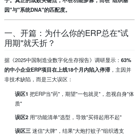
子。真正的成败关键点，不在功能多寡，而在"组织基
因"与"系统DNA"的匹配度。
一、开篇：为什么你的ERP总在"试
用期"就夭折？
据《2025中国制造业数字化生存报告》调研显示：
63%
的中小企业ERP项目在上线18个月内陷入停滞
，主因并
非技术缺陷，而是三大误区：
误区1
把ERP当"药"，期望"一包就灵"，忽视自身"体
质"
误区2
用"功能清单"选型，导致"买得起用不起"
误区三
迷信"大牌"，结果"大炮打蚊子"组织透支