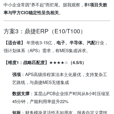
中小企业常因"养不起"而烂尾。据我观察，
B1项目失败
率与甲方CIO稳定性呈负相关
。
方案3：鼎捷ERP（E10/T100）
【适合谁】
年营收3-15亿，
电子、半导体、汽配
行业，
强计划体系（APS）需求，有MES集成诉求。
【维度1：战略匹配度】★★★★☆（4.5/5）
强项
：APS高级排程算法本土化最优，支持复杂工
艺路线，与鼎捷MES无缝集成
数据支撑
：某昆山PCB企业排产时间从8小时压缩至
45分钟，产能利用率提升22%
短板
：财务模块灵活性不如用友，报表自定义需技