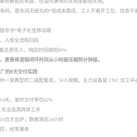
果依赖纸质单据，在油污满地的车间里都会失效。
加条码，是车间无纸化的*低成本路径。工人不离开工位，信息不
指导书*电子化至移动端
、入库全流程扫码
P直达责任人，响应时间缩短80%
，更是将流程闭环时间从小时级压缩到分钟级。
工厂的9天交付实践
州一家典型的二级配套商，50人规模，主力设备是 CNC 加工
4天，准时交付率仅62%
，无法追溯具体工序
10点才出炉，数据滞后24小时
控，经常漏单