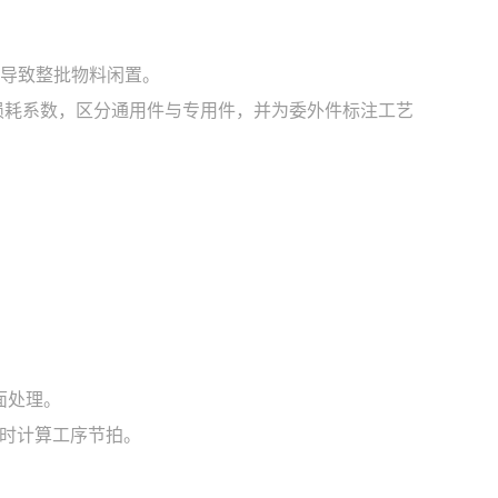
能导致整批物料闲置。
损耗系数，区分通用件与专用件，并为委外件标注工艺
面处理。
时计算工序节拍。