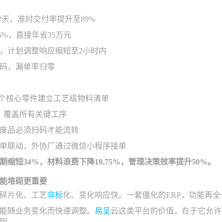
2天，准时交付率提升至89%
5%，直接年省35万元
，计划调整响应缩短至2小时内
码，漏单率归零
27个核心零件建立工艺级物料清单
，覆盖所有关键工序
废品必须扫码才能流转
单联动，外协厂通过微信小程序接单
缩短34%，材料浪费下降18.75%，管理决策效率提升50%。
能堆砌更重要
碎片化、工艺
非标
化、变化响应快。一套僵化的ERP，功能再
能随业务变化而快速调整。
易呈
云这类平台的价值，在于它允许
则。