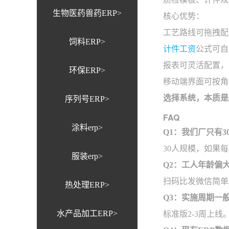
生物医药兽药ERP>
核心优势：
工艺路线可拖拽配
饲料ERP>
计件工资
公式可自
报表可灵活配置，
环保ERP>
移动端界面可按角
选择系统，本质是
序列号ERP>
FAQ
涂料erp>
Q1：我们厂只有
30人规模，如果
服装erp>
Q2：工人年龄偏
扫码比发微信简单
热处理ERP>
Q3：实施周期一
水产品加工ERP>
标准版2-3周上