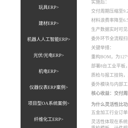
实施后：
玩具ERP>
交付周期压缩至9.
材料浪费率降至6.
建材ERP>
生产数据实时可见
委外环节全流程扫
机器人人工智能ERP>
关键举措：
光伏/光电ERP>
重构BOM，为1
部署8台工业平板
机电ERP>
质检与报工挂钩，
委外模块与内部工
仪器仪表ERP案例>
核心收益：交付周期
项目型OA系统案例>
为什么灵活性比功
五金加工行业订单
纤维化工ERP>
灵活性体现在系统
质检模板、计件规