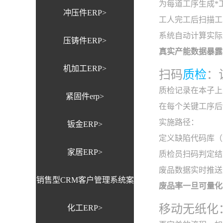
为每道工序生成*
冲压件ERP>
工人完工后扫描工
系统自动计算实际
压铸件ERP>
真实产能数据暴露
机加工ERP>
扫码
质检
：
质检记录在本子上
紧固件erp>
在每个关键工序后
实施路径：
钣金ERP>
定义缺陷代码库（
家居ERP>
质检员扫码判定结
废品数据实时推送
销售型CRM客户管理系统案
废品率一旦可量化
移动无纸化
化工ERP>
例>