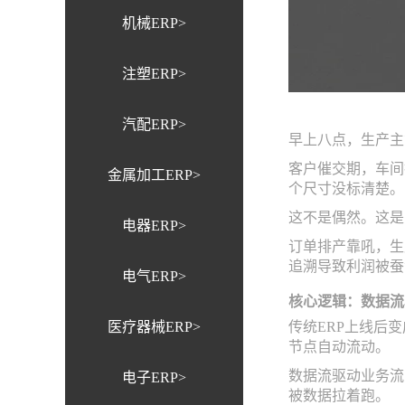
机械ERP>
注塑ERP>
汽配ERP>
早上八点，生产主
客户催交期，车间
金属加工ERP>
个尺寸没标清楚。
这不是偶然。这是
电器ERP>
订单排产靠吼，生
追溯导致利润被蚕
电气ERP>
核心逻辑：数据流
医疗器械ERP>
传统ERP上线后
节点自动流动。
数据流驱动业务流
电子ERP>
被数据拉着跑。