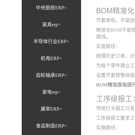
BOM精准
中央厨房ERP>
齐套率低，不是因
家具erp>
精准化BOM不是
路线。
半导体行业ERP>
实施路径：
梳理历史订单，识
机电ERP>
为每个零件建立工
齿轮轴承ERP>
设置齐套预警阀值
BOM精准度每提
家电erp>
工序级报工
传统打卡报工只有
屠宰ERP>
工序级报工要求工
食品制造ERP>
实施路径：