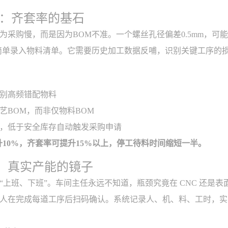
化：齐套率的基石
为采购慢，而是因为BOM不准。一个螺丝孔径偏差0.5mm，可
简单录入物料清单。它需要历史加工数据反哺，识别关键工序的
别高频错配物料
艺BOM，而非仅物料BOM
，低于安全库存自动触发采购申请
升10%，齐套率可提升15%以上，停工待料时间缩短一半。
：真实产能的镜子
“上班、下班”。车间主任永远不知道，瓶颈究竟在 CNC 还是表
人在完成每道工序后扫码确认。系统记录人、机、料、工时，实