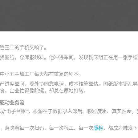
管王工的手机又响了。
找图纸，仓库报缺料。他冲进车间，发现铣床组正在用一张手绘
中小五金加工厂每天都在重复的剧本。
产进度靠问，委外协同靠电话，成本核算靠估。图纸版本错乱导
食。企业忙得像陀螺，却总在原地打转。
驱动业务流
变成“电子台账”，根源在于数据录入滞后、颗粒度粗、真实性差
，意味着每一次扫码、每一次报工、每一次
质检
，都成为触发下