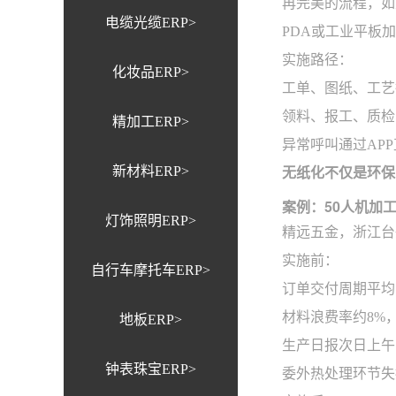
再完美的流程，如
电缆光缆ERP>
PDA或工业平板
实施路径：
化妆品ERP>
工单、图纸、工艺
领料、报工、质检
精加工ERP>
异常呼叫通过AP
新材料ERP>
无纸化不仅是环保
案例：50人机加
灯饰照明ERP>
精远五金，浙江台
实施前：
自行车摩托车ERP>
订单交付周期平均1
材料浪费率约8%
地板ERP>
生产日报次日上午
钟表珠宝ERP>
委外热处理环节失