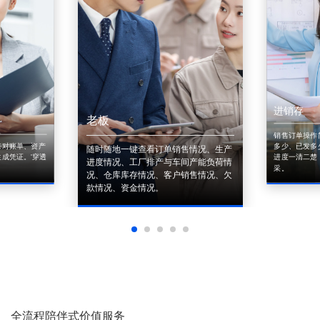
进销存
老板
销售订单操作
来对账单、资产
多少、已发多
随时随地一键查看订单销售情况、生产
成凭证。'穿透
进度一清二楚
进度情况、工厂排产与车间产能负荷情
采。
况、仓库库存情况、客户销售情况、欠
款情况、资金情况。
全流程陪伴式价值服务