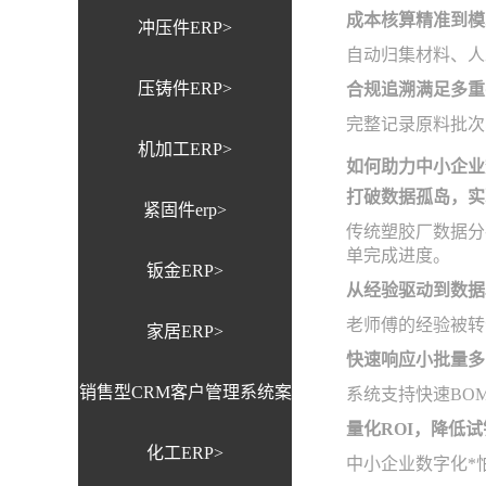
成本核算精准到模
冲压件ERP>
自动归集材料、人
压铸件ERP>
合规追溯满足多重
完整记录原料批次
机加工ERP>
如何助力中小企业
打破数据孤岛，实
紧固件erp>
传统塑胶厂数据分
单完成进度。
钣金ERP>
从经验驱动到数据
老师傅的经验被转
家居ERP>
快速响应小批量多
销售型CRM客户管理系统案
系统支持快速BO
量化ROI，降低
化工ERP>
例>
中小企业数字化*