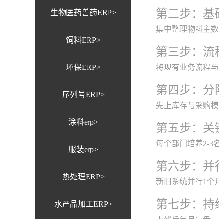
第二步：基
生物医药兽药ERP>
集中整理物料主数
饲料ERP>
第三步：流
环保ERP>
将现有业务流程与
第四步：分
序列号ERP>
先上库存与采购模
涂料erp>
第五步：关
每个部门培养2-
服装erp>
第六步：并
热处理ERP>
新旧系统并行1个
第七步：持
水产品加工ERP>