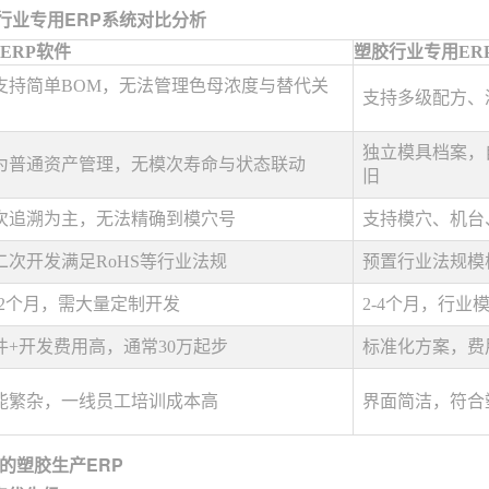
 行业专用ERP系统对比分析
ERP软件
塑胶行业专用ER
支持简单BOM，无法管理色母浓度与替代关
支持多级配方、
独立模具档案，
为普通资产管理，无模次寿命与状态联动
旧
次追溯为主，无法精确到模穴号
支持模穴、机台
二次开发满足RoHS等行业法规
预置行业法规模
-12个月，需大量定制开发
2-4个月，行业
件+开发费用高，通常30万起步
标准化方案，费用
能繁杂，一线员工培训成本高
界面简洁，符合
的塑胶生产ERP