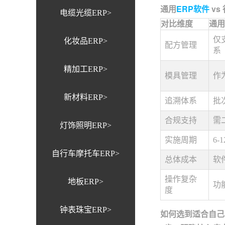
通用
ERP软件
vs
电缆光缆ERP>
对比维度
通用
仅
化妆品ERP>
配方管理
系
精加工ERP>
模具管理
作
新材料ERP>
追溯体系
批
合规支持
需
灯饰照明ERP>
实施周期
6
自行车摩托车ERP>
总体成本
软
操作复杂
地板ERP>
功
度
钟表珠宝ERP>
如何选到适合自己