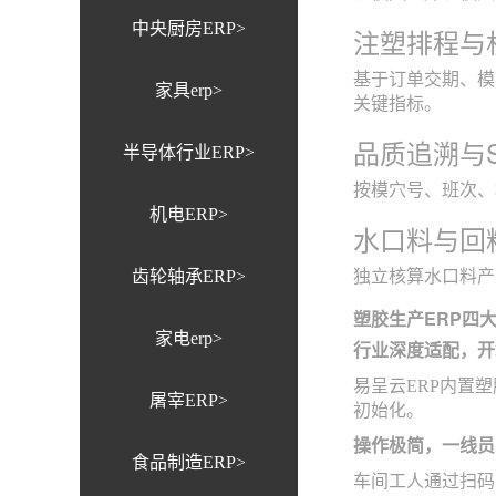
中央厨房ERP>
注塑排程与
基于订单交期、模
家具erp>
关键指标。
品质追溯与
半导体行业ERP>
按模穴号、班次、
机电ERP>
水口料与回
齿轮轴承ERP>
独立核算水口料产
塑胶生产ERP四
家电erp>
行业深度适配，开
易呈云ERP内置
屠宰ERP>
初始化。
操作极简，一线员
食品制造ERP>
车间工人通过扫码