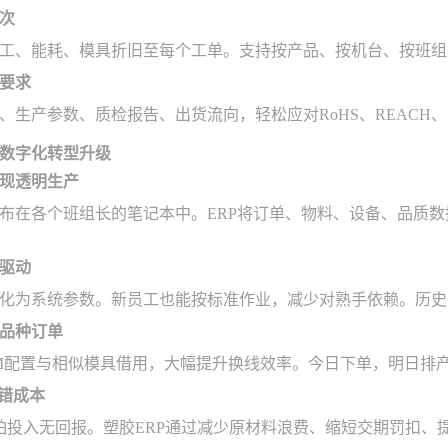
次
工、能耗、模具折旧至每个工单。支持按产品、按机台、按班组
要求
、生产参数、质检报告、出货流向，轻松应对RoHS、REACH
数字化转型升级
现透明生产
布在各个班组长的笔记本中。ERP将订单、物料、设备、品质
驱动
化为系统参数。新员工也能按标准作业，减少对熟手依赖。历史
品种订单
M配置与相似模具借用，大幅提升换线效率。今日下单，明日排
试错成本
怕投入无回报。塑胶ERP通过减少原材料浪费、缩短交期罚扣、提