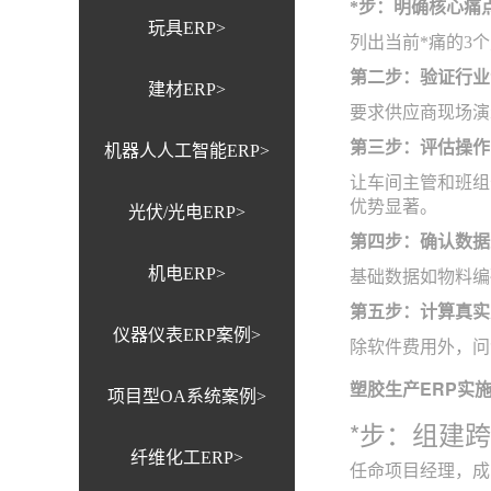
*步：明确核心痛
玩具ERP>
列出当前*痛的3
第二步：验证行业
建材ERP>
要求供应商现场演
第三步：评估操作
机器人人工智能ERP>
让车间主管和班组
优势显著。
光伏/光电ERP>
第四步：确认数据
机电ERP>
基础数据如物料编
第五步：计算真实
仪器仪表ERP案例>
除软件费用外，问
塑胶生产ERP实
项目型OA系统案例>
*步：组建
纤维化工ERP>
任命项目经理，成