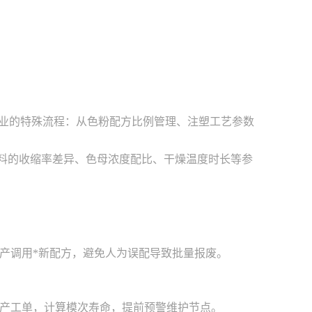
行业的特殊流程：从色粉配方比例管理、注塑工艺参数
P材料的收缩率差异、色母浓度配比、干燥温度时长等参
产调用*新配方，避免人为误配导致批量报废。
产工单，计算模次寿命，提前预警维护节点。