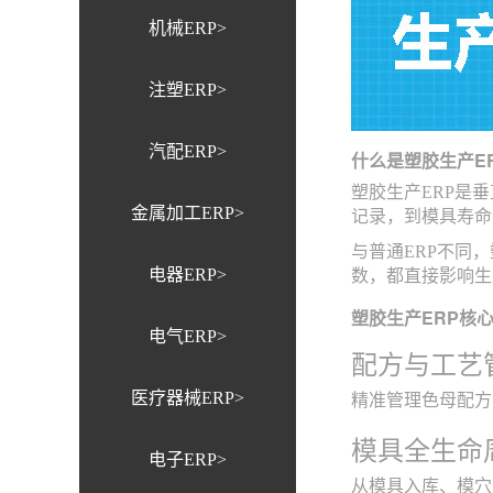
机械ERP>
注塑ERP>
汽配ERP>
什么是塑胶生产E
塑胶生产ERP是
金属加工ERP>
记录，到模具寿命
与普通ERP不同
电器ERP>
数，都直接影响生
塑胶生产ERP核
电气ERP>
配方与工艺
医疗器械ERP>
精准管理色母配方
模具全生命
电子ERP>
从模具入库、模穴