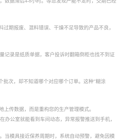
数据滞后4-8小时。等您发现产能不足时，交期已经
原料过期报废、混料错误、干燥不足导致的产品不良，
量记录是纸质单据，客户投诉时翻箱倒柜也找不到证
5个批次，却不知道哪个对应哪个订单。这种"糊涂
单地上传数据，而是重构您的生产管理模式。
您在办公室就能看到车间动态，异常报警推送到手机，
。当模具接近保养周期时，系统自动预警，避免因模