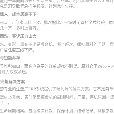
能跑去车间问组长？实际产量、合格率、机台状态全靠人工统计，
息黑洞导致紧急插单频发，计划完全失控。
惊人，成本居高不下
0%以上，但水口料回收、批次配比、干燥时间管控全凭经验。
几十万，多则上百万。
困难，客诉压力山大
水、变形，却查不出是哪台机、哪个班次、哪批原料的问题。质
户信任度直线下降。
与短缺并存
号堆积如山，而客户急要的订单却找不到货。原料仓里PA66有
付能力双双承压。
的完整解决方案
套专业的注塑厂ERP系统提供了端到端的解决方案。它不是简
塑MES系统，实时采集每台机的周期时间、产量、停机原因。
工厂"。
生命周期档案。包括模次计数、保养计划、维修记录、试模参数