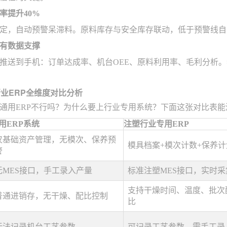
率提升40%
定，自动预警呆滞料。原料库存与安全库存联动，低于预警线自
有数据支撑
推送到手机：订单达成率、机台OEE、原料利用率、毛利分析
行业ERP全维度对比分析
通用ERP不行吗？为什么要上行业专用系统？下面这张对比表
用ERP系统
注塑行业专用ERP
仅基础资产管理，无模次、保养预
模具档案+模次计数+保养计
警
无MES接口，手工录入产量
标准注塑MES接口，实时采
支持干燥时间、温度、批次
普通进销存，无干燥、配比控制
比
无法记录机台工艺参数
可记录工艺参数，需手工录