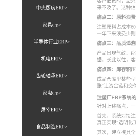
客户催货时，您只
来不及了。这种信
中央厨房ERP>
痛点二：原料浪费
家具erp>
注塑原料占成本6
一年下来浪费少则
半导体行业ERP>
痛点三：品质追溯
产品出现气纹、缩
机电ERP>
据。长此以往，客
痛点四：库存积压
齿轮轴承ERP>
成品仓库里某些型
账"让资金链和交
家电erp>
注塑厂ERP系统
针对上述痛点，一
屠宰ERP>
首先，系统对接注
真正实现"透明化
食品制造ERP>
其次，建立模具全