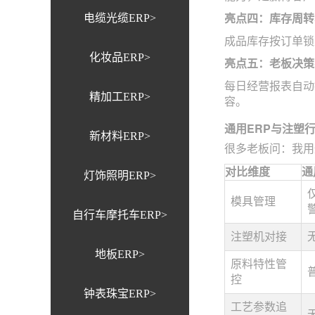
电缆光缆ERP>
亮点四：库存周转
成品库存按订单锁
化妆品ERP>
亮点五：老板决策
每日经营报表自动
精加工ERP>
容。
通用ERP与注塑
新材料ERP>
很多老板问：我用
对比维度
通
灯饰照明ERP>
模具管理
自行车摩托车ERP>
注塑机对接
地板ERP>
原料特性管
控
钟表珠宝ERP>
工艺参数追