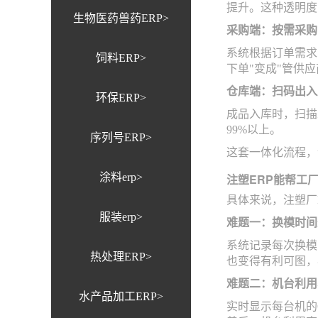
提升。这种透明度
生物医药兽药ERP>
采购端：按需采购
系统根据订单需求
饲料ERP>
下单"变成"管供
仓库端：扫码出入
环保ERP>
成品入库时，扫描
99%以上。
序列号ERP>
这套一体化流程，
涂料erp>
注塑ERP能帮工
具体来说，注塑厂
服装erp>
难题一：换模时间
系统记录每次换模
热处理ERP>
也变得有利可图，
难题二：机台利用
水产品加工ERP>
实时显示每台机的