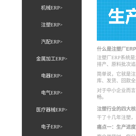
机械ERP>
注塑ERP>
汽配ERP>
什么是注塑厂ER
注塑厂ERP系统
金属加工ERP>
排产、原料批次追
简单说，它就是注
电器ERP>
库、发货、回款全
对于中小企业而言
电气ERP>
畅。
注塑行业的四大核
医疗器械ERP>
干了十几年注塑，
电子ERP>
痛点一：生产进度