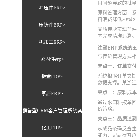
具问题导致的批量
冲压件ERP>
原料管理方面，系
料浪费降低30%以
压铸件ERP>
品质模块实现首件
内完成精准追溯。
机加工ERP>
注塑ERP系统的
与传统管理方式相
紧固件erp>
亮点一：订单交付
系统根据订单交期
钣金ERP>
数据支撑。某浙江
亮点二：原料成本降
家居ERP>
通过水口料按单回
价策略。
销售型CRM客户管理系统案
亮点三：品质追溯
化工ERP>
例>
从成品条码反查生
能力，是赢得客户