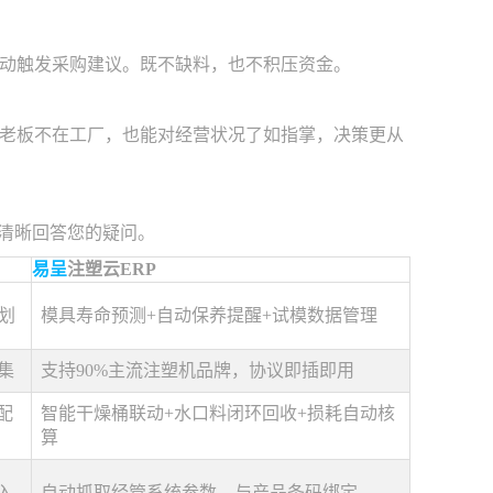
动触发采购建议。既不缺料，也不积压资金。
。老板不在工厂，也能对经营状况了如指掌，决策更从
能清晰回答您的疑问。
易呈
注塑云ERP
划
模具寿命预测+自动保养提醒+试模数据管理
集
支持90%主流注塑机品牌，协议即插即用
配
智能干燥桶联动+水口料闭环回收+损耗自动核
算
入
自动抓取经管系统参数，与产品条码绑定