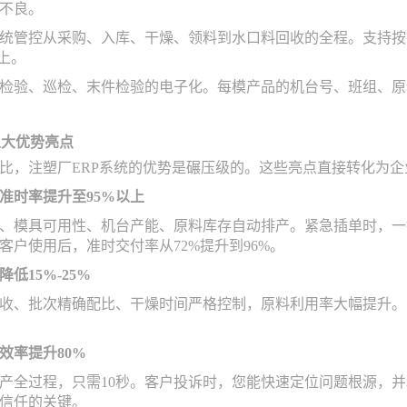
不良。
统管控从采购、入库、干燥、领料到水口料回收的全程。支持按
上。
检验、巡检、末件检验的电子化。每模产品的机台号、班组、原
五大优势亮点
比，注塑厂ERP系统的优势是碾压级的。这些亮点直接转化为
准时率提升至95%以上
、模具可用性、机台产能、原料库存自动排产。紧急插单时，一
客户使用后，准时交付率从72%提升到96%。
低15%-25%
收、批次精确配比、干燥时间严格控制，原料利用率大幅提升。
效率提升80%
产全过程，只需10秒。客户投诉时，您能快速定位问题根源，
信任的关键。