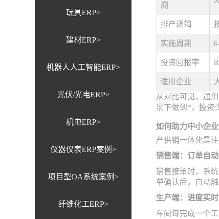
溯
玩具ERP>
排产逻辑
建材ERP>
实施周期
投资回报率
机器人人工智能ERP>
适用企业
光伏/光电ERP>
从对比可见，通用
景下做到*，投资
机电ERP>
如何助力中小企业
产供销一体化是注
仪器仪表ERP案例>
销售端：订单自动
销售接单时，系统
项目型OA系统案例>
单确认后，自动触
生产端：进度实时
纤维化工ERP>
车间每完成一个工