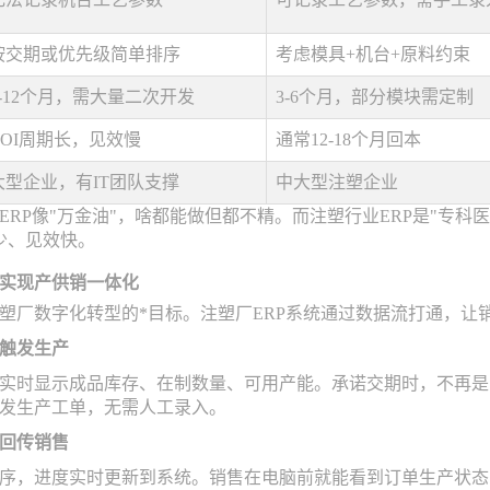
按交期或优先级简单排序
考虑模具+机台+原料约束
6-12个月，需大量二次开发
3-6个月，部分模块需定制
ROI周期长，见效慢
通常12-18个月回本
大型企业，有IT团队支撑
中大型注塑企业
ERP像"万金油"，啥都能做但都不精。而注塑行业ERP是"专科
少、见效快。
实现产供销一体化
塑厂数字化转型的*目标。注塑厂ERP系统通过数据流打通，让
触发生产
实时显示成品库存、在制数量、可用产能。承诺交期时，不再是"
发生产工单，无需人工录入。
回传销售
序，进度实时更新到系统。销售在电脑前就能看到订单生产状态