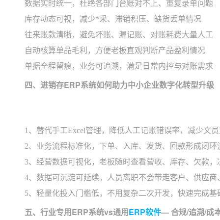
数据实时统一，杜绝各部门台账对不上、重复录单问题
库存动态可视，减少*采、滞销积压、缺货丢单情况
往来账款清晰，避免坏账、漏记账、对账耗费大量人工
自动核算单品毛利，方便老板直观判断产品盈利情况
单据全程留痕，业务可追溯，满足日常内控与对账需求
四、进销存ERP系统如何助力中小企业数字化转型升级
1、替代手工Excel管理，降低人工记账错误率，减少文
2、业务流程标准化，下单、入库、发货、回款形成闭环
3、经营数据可视化，老板随时查看营收、库存、欠款，
4、数据可沉淀可延续，人员离职不会带走客户、供应商
5、轻量化投入门槛低，不用复杂二次开发，快速完成基
五、行业专用ERP系统vs通用
ERP软件
— 合规/追溯/