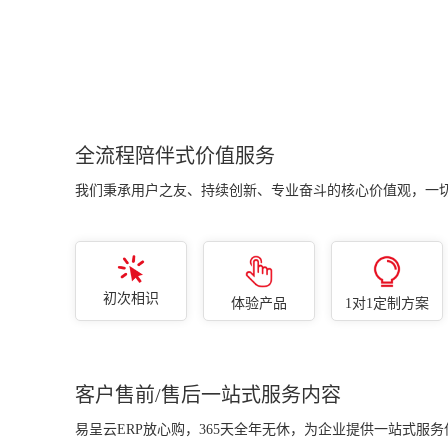
情况、生产进度情况、工厂
能看到订单多少、已发多
排产与车间产能负荷情况、
少、未发多少，订单执行进
仓库库存情况、客户销售情
度一清二楚！一键转生产、
况、欠款情况、资金情况、
以销定采、库存不足自动采
财务利润情况及各类经营异
购、缺料采购。
常情况。
全流程陪伴式价值服务
我们秉承用户之友、持续创新、专业奋斗的核心价值观，一
初次相识
体验产品
1对1定制方案
客户售前/售后一站式服务内容
易呈云ERP放心购，365天全年无休，为企业提供一站式服务