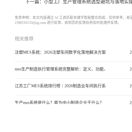
下一篇：小型工厂生产管理系统选型避坑与落地实操全
免责申明：本文内容通过 AI 工具匹配关键字智能整合而成，仅供参考，
2398510133@qq.com 进行反馈，收到您的反馈后将及时处理并反馈。
相关推荐
注塑MES系统：2026注塑车间数字化落地解决方案
2
与选型全指南
mes生产制造执行管理系统完整解析：定义、功能、
2
选型、实施与落地案例
江苏工厂MES系统排行榜｜2026制造业车间执行系
2
统选型深度指南
生产mes系统是什么？能为中小制造企业干什么？
2
mes生产软件系统搭配主流ERP选型全攻略：优缺
2
点、品牌对比与中小企业落地指南
微