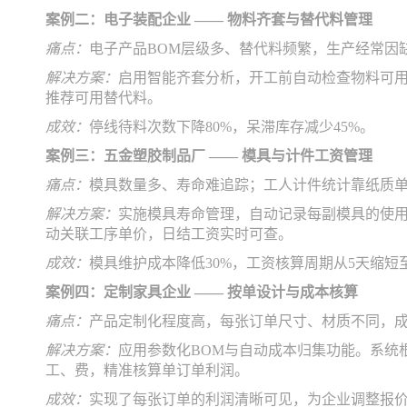
案例二：电子装配企业 —— 物料齐套与替代料管理
痛点：
电子产品BOM层级多、替代料频繁，生产经常因缺
解决方案：
启用智能齐套分析，开工前自动检查物料可用
推荐可用替代料。
成效：
停线待料次数下降80%，呆滞库存减少45%。
案例三：五金塑胶制品厂 —— 模具与计件工资管理
痛点：
模具数量多、寿命难追踪；工人计件统计靠纸质
解决方案：
实施模具寿命管理，自动记录每副模具的使用
动关联工序单价，日结工资实时可查。
成效：
模具维护成本降低30%，工资核算周期从5天缩短
案例四：定制家具企业 —— 按单设计与成本核算
痛点：
产品定制化程度高，每张订单尺寸、材质不同，成本
解决方案：
应用参数化BOM与自动成本归集功能。系统
工、费，精准核算单订单利润。
成效：
实现了每张订单的利润清晰可见，为企业调整报