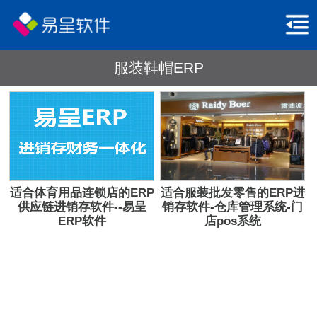
服装鞋帽ERP
适合体育用品连锁店的ERP
适合服装批发零售的ERP进
供应链进销存软件--易呈
销存软件-仓库管理系统-门
ERP软件
店pos系统