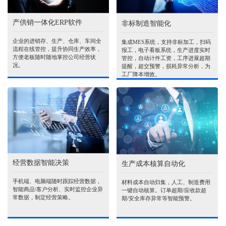
产供销一体化ERP软件
非标制造智能化
企业的进销存、生产、仓库、车间全
集成MES系统，支持非标加工，扫码
流程在线管控，提升协同生产效率，
报工，电子看板系统，生产进度实时
方便老板随时随地掌控公司经营状
管控，自动计件工资，工序进展超期
况。
提醒，超交预警，损耗异常分析，为
工厂降本增效。
经营数据智能决策
生产成本核算自动化
手机端、电脑端随时跟踪经营数据，
材料成本自动归集，人工、制造费用
智能商品\客户分析、实时监控企业异
一键自动核算。订单超期/应收款超
常数据，制定经营策略。
期/安全库存异常等智能预警。