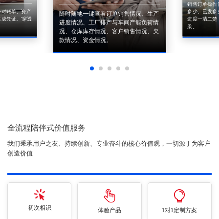
销售订单操作
来对账单、资产
多少、已发多
随时随地一键查看订单销售情况、生产
成凭证。'穿透
进度一清二楚
进度情况、工厂排产与车间产能负荷情
采。
况、仓库库存情况、客户销售情况、欠
款情况、资金情况。
全流程陪伴式价值服务
我们秉承用户之友、持续创新、专业奋斗的核心价值观，一切源于为客户
创造价值
初次相识
体验产品
1对1定制方案