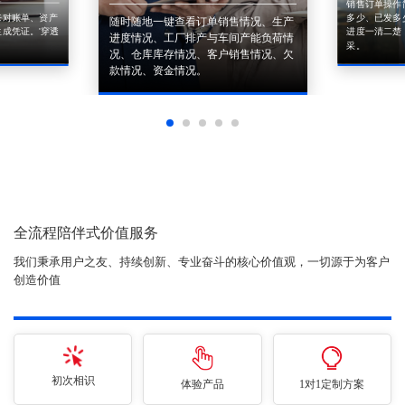
销售订单操作
来对账单、资产
多少、已发多
随时随地一键查看订单销售情况、生产
成凭证。'穿透
进度一清二楚
进度情况、工厂排产与车间产能负荷情
采。
况、仓库库存情况、客户销售情况、欠
款情况、资金情况。
全流程陪伴式价值服务
我们秉承用户之友、持续创新、专业奋斗的核心价值观，一切源于为客户
创造价值
初次相识
体验产品
1对1定制方案