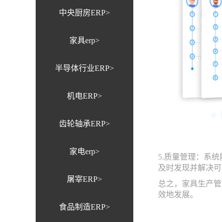
中央厨房ERP>
家具erp>
半导体行业ERP>
机电ERP>
齿轮轴承ERP>
家电erp>
5.质量管理：系
及时发现并解决可
屠宰ERP>
总之，家具生产管
效地发展。
食品制造ERP>