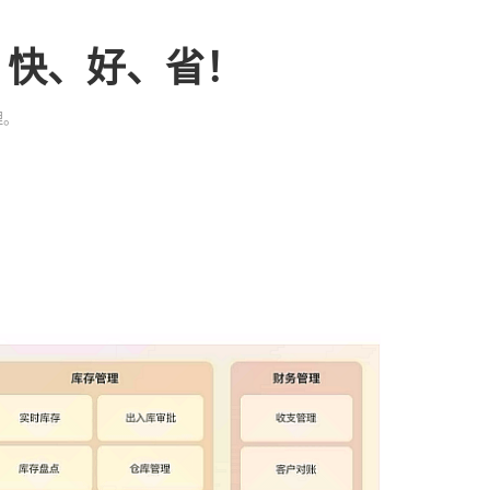
、快、好、省！
理。