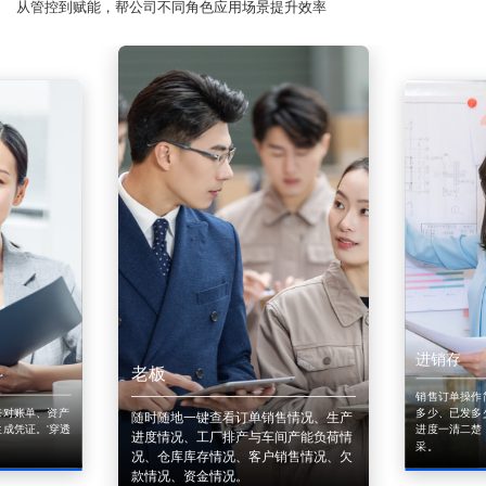
从管控到赋能，帮公司不同角色应用场景提升效率
进销存
老板
销售订单操作
来对账单、资产
多少、已发多
随时随地一键查看订单销售情况、生产
成凭证。'穿透
进度一清二楚
进度情况、工厂排产与车间产能负荷情
采。
况、仓库库存情况、客户销售情况、欠
款情况、资金情况。