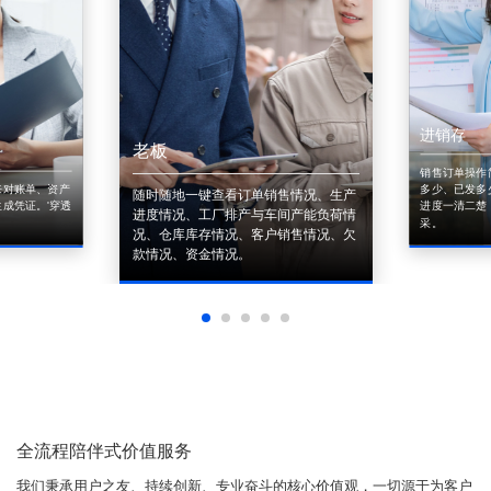
进销存
老板
销售订单操作
来对账单、资产
多少、已发多
随时随地一键查看订单销售情况、生产
成凭证。'穿透
进度一清二楚
进度情况、工厂排产与车间产能负荷情
采。
况、仓库库存情况、客户销售情况、欠
款情况、资金情况。
全流程陪伴式价值服务
我们秉承用户之友、持续创新、专业奋斗的核心价值观，一切源于为客户