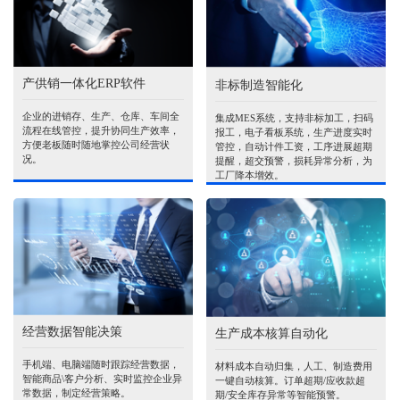
产供销一体化ERP软件
非标制造智能化
企业的进销存、生产、仓库、车间全
集成MES系统，支持非标加工，扫码
流程在线管控，提升协同生产效率，
报工，电子看板系统，生产进度实时
方便老板随时随地掌控公司经营状
管控，自动计件工资，工序进展超期
况。
提醒，超交预警，损耗异常分析，为
工厂降本增效。
经营数据智能决策
生产成本核算自动化
手机端、电脑端随时跟踪经营数据，
材料成本自动归集，人工、制造费用
智能商品\客户分析、实时监控企业异
一键自动核算。订单超期/应收款超
常数据，制定经营策略。
期/安全库存异常等智能预警。