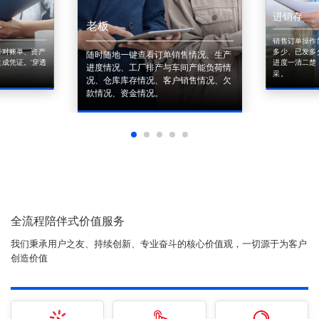
进销存
老板
销售订单操作
来对账单、资产
多少、已发多
随时随地一键查看订单销售情况、生产
成凭证。'穿透
进度一清二楚
进度情况、工厂排产与车间产能负荷情
采。
况、仓库库存情况、客户销售情况、欠
款情况、资金情况。
全流程陪伴式价值服务
我们秉承用户之友、持续创新、专业奋斗的核心价值观，一切源于为客户
创造价值