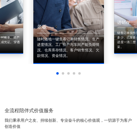
进销存
老板
销售订单操作
来对账单、资产
多少、已发多
随时随地一键查看订单销售情况、生产
成凭证。'穿透
进度一清二楚
进度情况、工厂排产与车间产能负荷情
采。
况、仓库库存情况、客户销售情况、欠
款情况、资金情况。
全流程陪伴式价值服务
我们秉承用户之友、持续创新、专业奋斗的核心价值观，一切源于为客户
创造价值