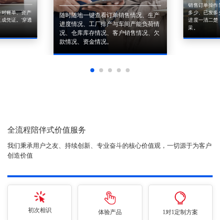
销售订单操作
来对账单、资产
多少、已发多
随时随地一键查看订单销售情况、生产
成凭证。'穿透
进度一清二楚
进度情况、工厂排产与车间产能负荷情
采。
况、仓库库存情况、客户销售情况、欠
款情况、资金情况。
全流程陪伴式价值服务
我们秉承用户之友、持续创新、专业奋斗的核心价值观，一切源于为客户
创造价值
初次相识
体验产品
1对1定制方案