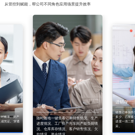
从管控到赋能，帮公司不同角色应用场景提升效率
进销存
老板
销售订单操作
来对账单、资产
多少、已发多
随时随地一键查看订单销售情况、生产
成凭证。'穿透
进度一清二楚
进度情况、工厂排产与车间产能负荷情
采。
况、仓库库存情况、客户销售情况、欠
款情况、资金情况。