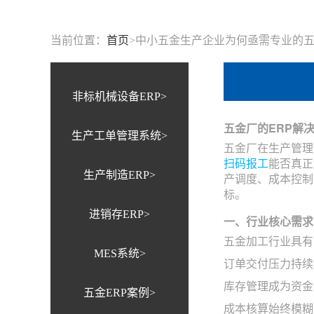
当前位置：
首页
>
中小五金生产企业为何亟需专业的五金厂
非标机械设备ERP>
五金厂的ERP解
生产工单管理系统>
五金厂在生产管理
扫码报工
能否真正
生产制造ERP>
产调度、成本控制
标。
进销存ERP>
一、行业核心需求
五金加工行业具有
MES系统>
订单交付压力持续
库存管理成为资金
五金ERP案例>
成本核算始终模糊