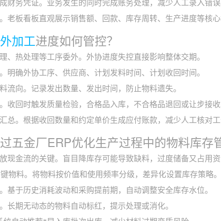
成财务凭证。业务发生的同时完成账务处理，减少人工录入错误
。老板看板直观展示销售额、回款、库存周转、生产进度等核心
外加工
进度如何管控？
理、热处理等工序委外。外协进度失控直接影响整体交期。
。明确外协工序、供应商、计划发料时间、计划收回时间。
料流向。记录发出数量、发出时间，防止物料遗失。
。收回时触发质量检验，合格品入库，不合格品退回或让步接收
汇总。根据收回数量和约定单价生成应付账款，减少人工核对工
何通过五金厂ERP优化生产过程中的物料库存
放现金流的关键。盲目降库存可能导致缺料，过度储备又占用资
关键物料。将物料按价值和使用频率分级，差异化设置库存策略
。基于历史消耗波动和采购提前期，自动调整安全库存水位。
。长期无动态的物料自动标红，提示处理或消化。