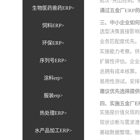
批次*先出控制。
生物医药兽药ERP>
通过五金厂ERP
三、中小企业如何
饲料ERP>
选型决策直接影响
业务匹配度优先。
环保ERP>
实施能力考察。供
序列号ERP>
扩展性评估。企业
总拥有成本核算。
涂料erp>
易用性测试。安排
建议优先选择提供
服装erp>
四、实施五金厂E
实施是价值兑现的
热处理ERP>
现状诊断与需求澄
水产品加工ERP>
基础数据整理。物