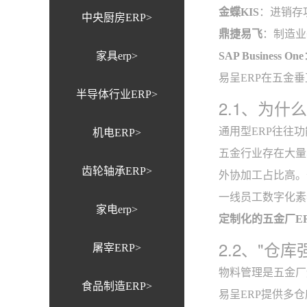
金蝶KIS
：进销存
中央厨房ERP>
鼎捷易飞
：制造业
家具erp>
SAP Business One
易呈ERP在五金
半导体行业ERP>
2.1、为
通用型ERP往往
机电ERP>
五金行业存在大量
齿轮轴承ERP>
外协加工占比高。
一线员工数字化素
家电erp>
定制化的五金厂E
2.2、"仓
屠宰ERP>
物料管理是五金厂
食品制造ERP>
易呈ERP提供多