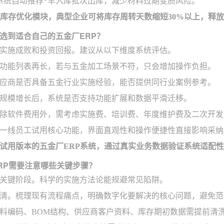
系统自动推荐*早入库批次出库，减少材料过期变质风险。
的库存优化模块，典型企业可将库存周转天数缩短30%以上，释
选到适合自己的五金厂ERP？
实施成败和投资回报。建议从以下维度系统评估。
功能列表再长，若与五金加工场景不符，只会增加操作负担。
应商是否具备五金行业实施经验，能否提供同行业案例参考。
规模增长后，系统是否支持功能扩展和数据平滑迁移。
除软件费用外，需考虑实施费、培训费、年度维护费及二次开发
一线员工试用核心功能，界面直观性和操作便捷性直接影响采纳
试用版本的五金厂ERP系统，通过真实业务数据验证系统适配
RP需要注意哪些关键步骤？
关键阶段。科学的实施方法论能规避常见陷阱。
清。梳理现有流程痛点，明确数字化要解决的核心问题，避免范
料编码、BOM结构、供应商客户资料、库存期初数据需提前清