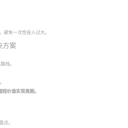
能，避免一次性投入过大。
决方案
艺路线。
。
著缩短价值实现周期。
盘点。