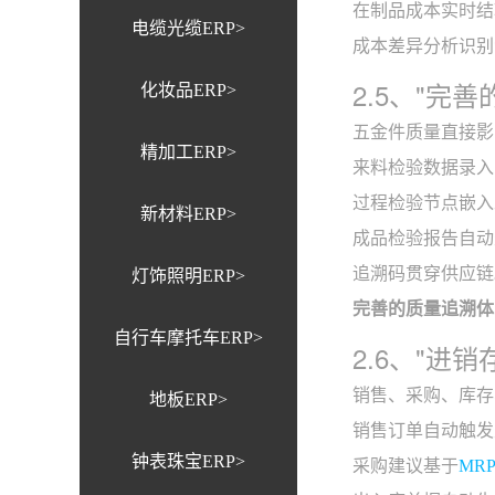
在制品成本实时结
电缆光缆ERP>
成本差异分析识别
2.5、"完
化妆品ERP>
五金件质量直接影
精加工ERP>
来料检验数据录入
过程检验节点嵌入
新材料ERP>
成品检验报告自动
追溯码贯穿供应链
灯饰照明ERP>
完善的质量追溯体
自行车摩托车ERP>
2.6、"进
销售、采购、库存
地板ERP>
销售订单自动触发
钟表珠宝ERP>
采购建议基于
MR