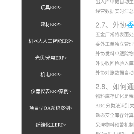
出入库单据自动生
玩具ERP>
经营数据实时汇总
2.7、外协
委
建材ERP>
五金厂常将表面处
机器人人工智能ERP>
委外工单独立管理
外协发料单跟踪物
光伏/光电ERP>
外协收回检验入库
外协对账数据自动
机电ERP>
2.8、如
仪器仪表ERP案例>
物料库存优化是释
ABC分类法识别
项目型OA系统案例>
动态安全库存计算
纤维化工ERP>
呆滞物料预警机制