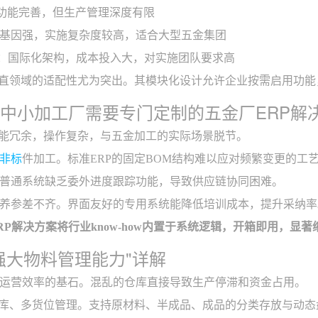
功能完善，但生产管理深度有限
基因强，实施复杂度较高，适合大型五金集团
：国际化架构，成本投入大，对实施团队要求高
垂直领域的适配性尤为突出。其模块化设计允许企业按需启用功
什么中小加工厂需要专门定制的五金厂ERP解
功能冗余，操作复杂，与五金加工的实际场景脱节。
非标
件加工。标准ERP的固定BOM结构难以应对频繁变更的工
普通系统缺乏委外进度跟踪功能，导致供应链协同困难。
养参差不齐。界面友好的专用系统能降低培训成本，提升采纳率
RP解决方案将行业know-how内置于系统逻辑，开箱即用，显
库强大物料管理能力"详解
运营效率的基石。混乱的仓库直接导致生产停滞和资金占用。
仓库、多货位管理。支持原材料、半成品、成品的分类存放与动态