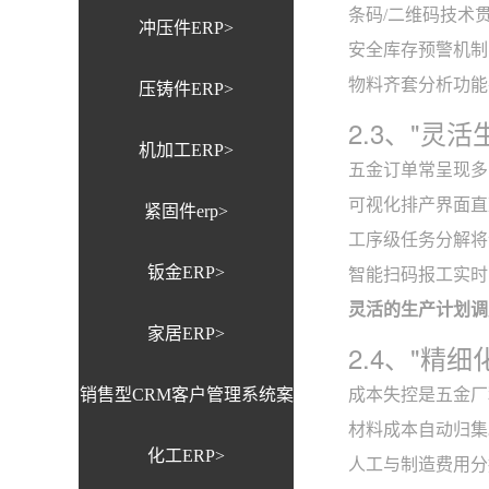
条码/二维码技术
冲压件ERP>
安全库存预警机制
物料齐套分析功能
压铸件ERP>
2.3、"灵
机加工ERP>
五金订单常呈现多
可视化排产界面直
紧固件erp>
工序级任务分解将
钣金ERP>
智能扫码报工实时
灵活的生产计划调
家居ERP>
2.4、"精
销售型CRM客户管理系统案
成本失控是五金厂
材料成本自动归集
化工ERP>
例>
人工与制造费用分