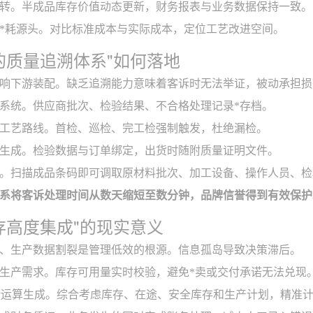
转。半成品库存价值动态更新，财务报表与业务数据保持一致。
*耗源头。对比标准成本与实际成本，定位工艺改进空间。
善的质量追溯体系"如何落地
响下游装配。缺乏追溯能力意味着客诉时无法举证，被动承担损
系统。供应商批次、检验结果、不合格处理记录*存档。
工艺路线。首检、巡检、完工检强制触发，杜绝漏检。
生成。检验数据与订单绑定，出货时随附质量证明文件。
。扫描成品条码即可调取原材料批次、加工设备、操作人员、检
系将客诉处理时间从数天缩短至数分钟，品牌信誉得到有效保护
销存高度集成"的现实意义
、生产数据割裂是管理低效的根源。信息孤岛导致决策滞后。
生产需求。库存可用量实时校验，避免*卖或交付承诺无法兑现
P
运算生成。综合考虑库存、在途、安全库存和生产计划，精准