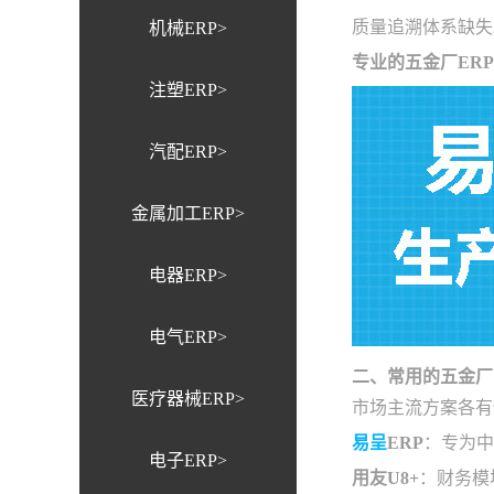
质量追溯体系缺失
机械ERP>
专业的五金厂ER
注塑ERP>
汽配ERP>
金属加工ERP>
电器ERP>
电气ERP>
二、常用的五金厂
医疗器械ERP>
市场主流方案各有
易呈
ERP
：专为中
电子ERP>
用友U8+
：财务模