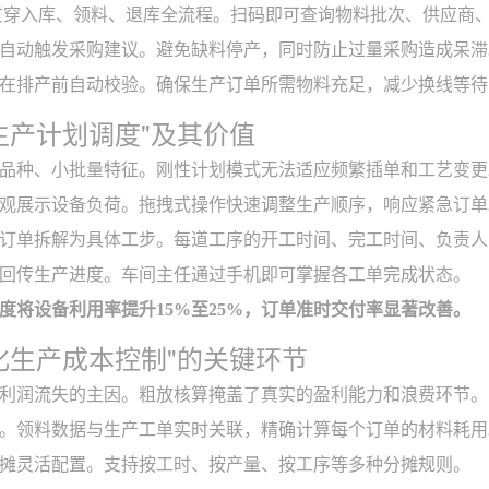
贯穿入库、领料、退库全流程。扫码即可查询物料批次、供应商
自动触发采购建议。避免缺料停产，同时防止过量采购造成呆滞
在排产前自动校验。确保生产订单所需物料充足，减少换线等待
活生产计划调度"及其价值
品种、小批量特征。刚性计划模式无法适应频繁插单和工艺变更
观展示设备负荷。拖拽式操作快速调整生产顺序，响应紧急订单
订单拆解为具体工步。每道工序的开工时间、完工时间、负责人
回传生产进度。车间主任通过手机即可掌握各工单完成状态。
度将设备利用率提升15%至25%，订单准时交付率显著改善。
细化生产成本控制"的关键环节
利润流失的主因。粗放核算掩盖了真实的盈利能力和浪费环节。
。领料数据与生产工单实时关联，精确计算每个订单的材料耗用
摊灵活配置。支持按工时、按产量、按工序等多种分摊规则。