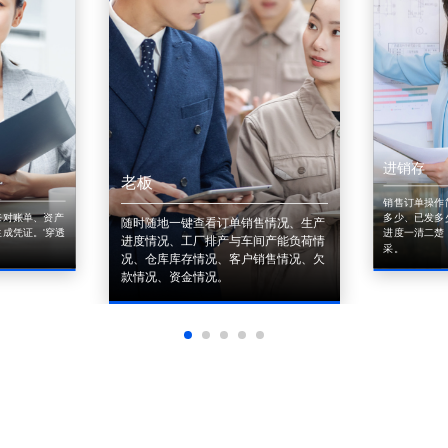
进销存
老板
销售订单操作
来对账单、资产
多少、已发多
随时随地一键查看订单销售情况、生产
成凭证。'穿透
进度一清二楚
进度情况、工厂排产与车间产能负荷情
采。
况、仓库库存情况、客户销售情况、欠
款情况、资金情况。