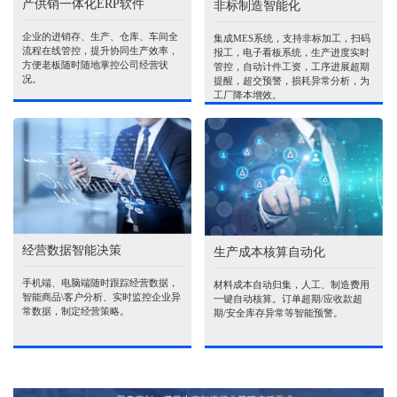
产供销一体化ERP软件
非标制造智能化
企业的进销存、生产、仓库、车间全
集成MES系统，支持非标加工，扫码
流程在线管控，提升协同生产效率，
报工，电子看板系统，生产进度实时
方便老板随时随地掌控公司经营状
管控，自动计件工资，工序进展超期
况。
提醒，超交预警，损耗异常分析，为
工厂降本增效。
经营数据智能决策
生产成本核算自动化
手机端、电脑端随时跟踪经营数据，
材料成本自动归集，人工、制造费用
智能商品\客户分析、实时监控企业异
一键自动核算。订单超期/应收款超
常数据，制定经营策略。
期/安全库存异常等智能预警。