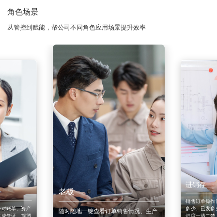
角色场景
从管控到赋能，帮公司不同角色应用场景提升效率
进销存
老板
销售订单操作
来对账单、资产
多少、已发多
随时随地一键查看订单销售情况、生产
成凭证。'穿透
进度一清二楚