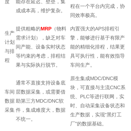
度
能存在延迟、壁垒，集
程在一个平台内完成，协
成成本高，维护复杂。
同效率极高。
提供粗略的
MRP
（物料
内置强大的APS排程引
生产
需求计划），缺乏对车
擎，能够进行基于有限产
计划
间产能、设备实时状态
能的精细化排程，结果更
与排
等约束的考虑，排程结
具可执行性，能有效指导
程
果与实际执行脱节。
车间生产。
原生集成MDC/DNC模
通常不直接支持设备底
块，可直接与主流CNC系
车间
层数据采集，或需要借
统、PLC等进行联网，实
数据
助第三方MDC/DNC软
时、自动采集设备状态和
采集
件，集成难度大，数据
生产数据，实现“黑灯工
不统一。
厂”的数据基础。