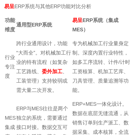
易呈
ERP系统与其他ERP功能对比分析
功能
易呈
ERP系统（集成
通用型ERP系统
维度
MES）
跨行业通用设计，功能
专为机械加工行业量身定
“大而全”。对机械加工行
制。深度内置行业特性，
行业
业的特有流程（如复杂
如多工序流转、计件/计时
专注
工艺路线、
委外加工
、
工资核算、机加工艺库、
度
工装管理）支持较弱或
刀具管理、质量追溯等功
需大量二次开发。
能。
ERP+MES一体化设计。
ERP与MES往往是两个
数据在底层无缝流通，从
MES
独立的系统，需要通过
销售订单到生产派工、数
集成
接口对接。数据交互可
据采集、成本核算，全流