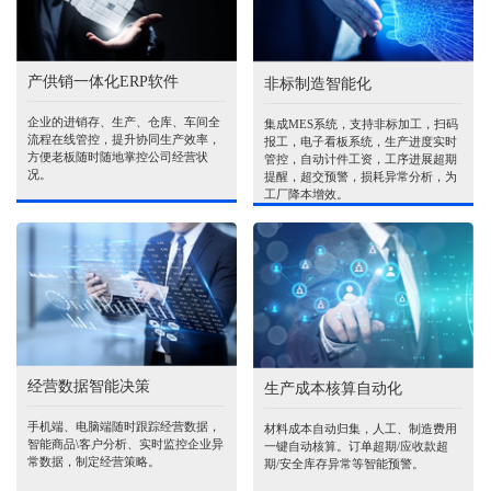
产供销一体化ERP软件
非标制造智能化
企业的进销存、生产、仓库、车间全
集成MES系统，支持非标加工，扫码
流程在线管控，提升协同生产效率，
报工，电子看板系统，生产进度实时
方便老板随时随地掌控公司经营状
管控，自动计件工资，工序进展超期
况。
提醒，超交预警，损耗异常分析，为
工厂降本增效。
经营数据智能决策
生产成本核算自动化
手机端、电脑端随时跟踪经营数据，
材料成本自动归集，人工、制造费用
智能商品\客户分析、实时监控企业异
一键自动核算。订单超期/应收款超
常数据，制定经营策略。
期/安全库存异常等智能预警。