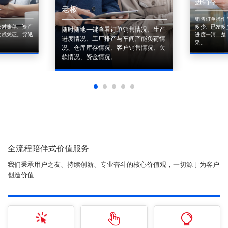
进销存
老板
销售订单操作
来对账单、资产
多少、已发多
随时随地一键查看订单销售情况、生产
成凭证。'穿透
进度一清二楚
进度情况、工厂排产与车间产能负荷情
采。
况、仓库库存情况、客户销售情况、欠
款情况、资金情况。
全流程陪伴式价值服务
我们秉承用户之友、持续创新、专业奋斗的核心价值观，一切源于为客户
创造价值